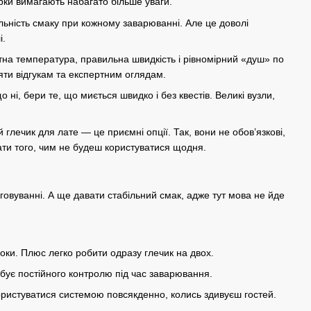
рки
вимагають набагато більше уваги.
льність смаку при кожному
заварюванні
. Але це доволі
і
.
тна температура, правильна швидкість і рівномірний «душ» по
іряти відгукам та експертним оглядам.
 ні, бери те, що миється швидко і без квестів. Великі вузли,
й глечик для
лате
— це приємні опції. Так, вони не обов’язкові,
ати того, чим не будеш користуватися щодня.
говуванні. А ще давати стабільний смак, адже тут мова не йде
ки. Плюс легко робити одразу глечик на двох.
бує постійного контролю під час заварювання.
ористуватися системою повсякденно, колись здивуєш гостей.