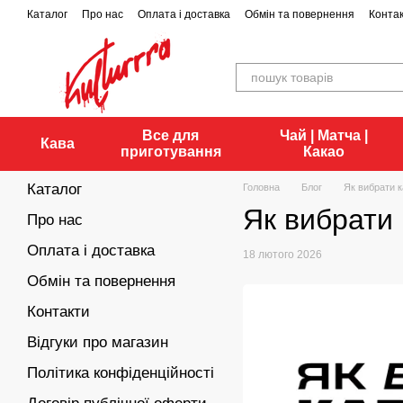
Перейти до основного контенту
Каталог
Про нас
Оплата і доставка
Обмін та повернення
Конта
Все для
Чай | Матча |
Кава
приготування
Какао
Каталог
Головна
Блог
Як вибрати к
Як вибрати 
Про нас
Оплата і доставка
18 лютого 2026
Обмін та повернення
Контакти
Відгуки про магазин
Політика конфіденційності