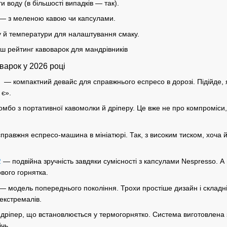
и воду (в більшості випадків — так).
— з меленою кавою чи капсулами.
у й температури для налаштування смаку.
наш
рейтинг кавоварок
для мандрівників
варок у 2026 році
o
— компактний девайс для справжнього еспресо в дорозі. Підійде, 
 є».
мбо з портативної кавомолки й дріперу. Це вже не про компроміси, 
равжня еспресо-машина в мініатюрі. Так, з високим тиском, хоча й
2
— подвійна зручність завдяки сумісності з капсулами Nespresso. А
ового горнятка.
— модель попереднього покоління. Трохи простіше дизайн і складні
 екстремалів.
ріпер, що встановлюється у термогорнятко. Система виготовлена з 
ічь.