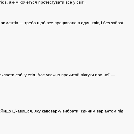
ів, яким хочеться протестувати все у світі.
риментів — треба щоб все працювало в один клік, і без зайвої
класти собі у стіл. Але уважно прочитай відгуки про неї —
.
. Якщо цікавишся,
яку кавоварку вибрати
, єдиним варіантом під