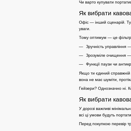
Чи варто купувати портатив
Як вибрати кавов
Офіс — інший сценарій. Ту
уваги.
Тому оптимум — це фільтр-
Зручність управління 
Зрозуміле очищення — б
Функції паузи чи антик
Якщо ти єдиний справжній 
вона не має шуміти, протік
Гейзери? Однозначно ні. К
Як вибрати кавов
У дорозі важливі мінімаль
всі ці умови будуть портат
Перед покупкою перевір т