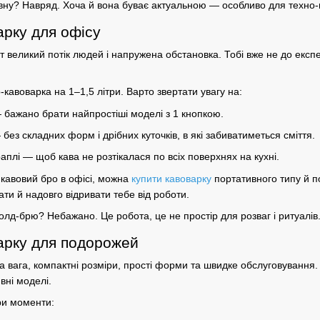
ну? Навряд. Хоча й вона буває актуальною — особливо для техно-гік
арку для офісу
т великий потік людей і напружена обстановка. Тобі вже не до експе
кавоварка на 1–1,5 літри. Варто
звертати увагу
на:
— бажано брати найпростіші моделі з 1 кнопкою.
ез складних форм і дрібних куточків, в які забиватиметься сміття.
раплі — щоб кава не розтікалася по всіх поверхнях на кухні.
кавовий бро в офісі, можна
купити кавоварку
портативного типу й по
ати й надовго відривати тебе від роботи.
олд-брю? Небажано. Це робота, це не простір для розваг і ритуалів
арку для подорожей
на вага, компактні розміри, прості форми та швидке обслуговування
ивні моделі.
ри моменти: