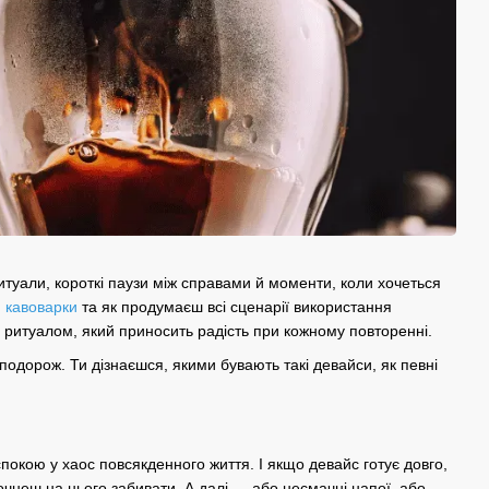
ритуали, короткі паузи між справами й моменти, коли хочеться
и
кавоварки
та як продумаєш всі сценарії використання
итуалом, який приносить радість при кожному повторенні.
подорож. Ти дізнаєшся, якими бувають такі девайси, як певні
покою у хаос повсякденного життя. І якщо девайс готує довго,
почнеш на нього забивати. А далі — або несмачні напої, або