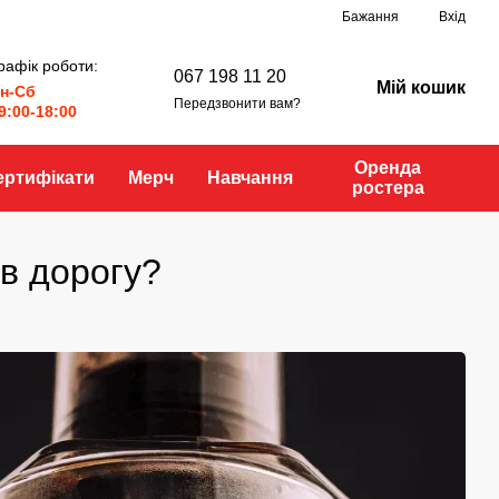
Бажання
Вхід
рафік роботи:
067 198 11 20
Мій кошик
н-Сб
Передзвонити вам?
9:00-18:00
Оренда
ертифікати
Мерч
Навчання
ростера
 в дорогу?