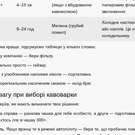
0+
4–10 хв
(якщо з вбудованою
паперовим фільт
кавомолкою)
зволоження.
Холодне настоюва
Мелена (грубий
8–24 год
айс-
напоїв
. Це 
помел)
холодильнику.
рка краще
, підсумуємо таблицю у кількох словах:
ку компанію — бери фільтр.
ально просто — гейзер.
я з улюбленими напоями ніколи — портативна.
з оригінальним насиченим смаком — колд-брю.
вагу при виборі кавоварки
еріїв, які мають визначати твоє рішення:
а справа — ранкова чашка для тебе особисто, а друга — підготовка
хтось ллє в чашку 300+.
ть
. Якщо вранці ти в режимі автопілоту — бери те, що пробачає пом