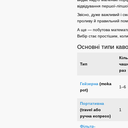
відвідування першої-ліпшої
Звісно, дуже важливий і
см
проливу й правильний пом
А ще — побутова математик
Вибір стає простішим, кол
Основні типи каво
Кіль
Тип
чаш
раз
Гейзерна
(moka
1–6
pot)
Портативна
(travel або
1
ручна
еспресо
)
Фільтр-