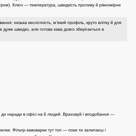
ром). Ключ — температура, швидкість проливу й рівномірне
ння: низька кислотність, м’який профіль, круто влітку й для
не дуже швидко, але готова кава довго зберігається в
 до наради в офісі на 6 людей. Враховуй і вподобання —
илки. Фільтр-кавоварки тут топ — поки ти залипаєш і