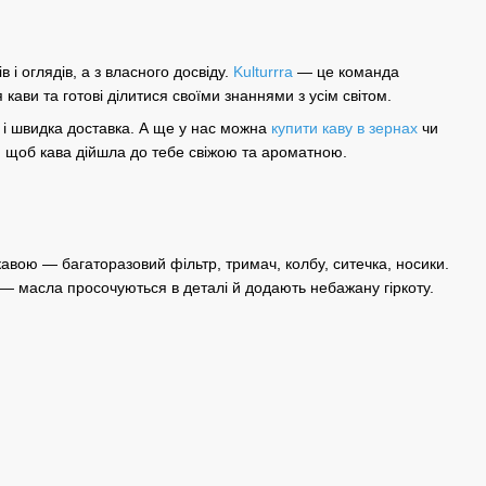
в і оглядів, а з власного досвіду.
Kulturrra
— це команда
я кави та готові ділитися своїми знаннями з усім світом.
в і швидка доставка. А ще у нас можна
купити каву в зернах
чи
, щоб кава дійшла до тебе свіжою та ароматною.
авою — багаторазовий фільтр, тримач, колбу, ситечка, носики.
 — масла просочуються в деталі й додають небажану гіркоту.