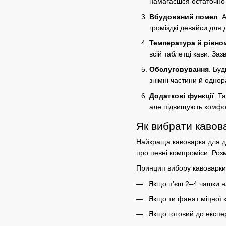
намагаєшся остаточно 
Вбудований помел
.
А
громіздкі девайси для
Температура й рівно
всій таблетці кави. За
Обслуговування
. Буд
знімні частини й одно
Додаткові функції
. Т
але підвищують комфор
Як вибрати кавов
Найкраща кавоварка для 
про певні компроміси. Роз
Принцип вибору
кавоварки
Якщо п’єш 2–4 чашки н
Якщо ти фанат міцної 
Якщо готовий до експе