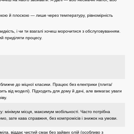
кою й плоскою — лише через температуру, рівномірність
идкість, і чи ти взагалі хочеш морочитися з обслуговуванням.
вий приділяти процесу.
ближче до міцної класики. Працює без електрики (плита/
ить від моделі). Підходить для дому й дачі, але вимагає уваги
іву.
у: мінімум місця, максимум мобільності. Часто потрібна
мо, зате кава справжня, без компромісів і знижок на умови.
міла, віддає чистий смак без зайвих олій (особливо з