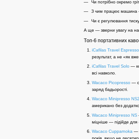
Чи потрібно окремо гріт
З чим працює машина 
Чи є
регулювання
тиск
А ще — зверни увагу на 
Топ-6 портативних каво
iCafilas Travel Espress
результат, а не «як вже
iCafilas Travel Solo
— ко
всі навколо.
Wacaco Picopresso
— сп
заряд бадьорості.
Wacaco Minipresso NS
американо
без додатк
Wacaco Minipresso NS
міцніше — підійде для
Wacaco Cuppamoka
— д
років, якщо не десятир