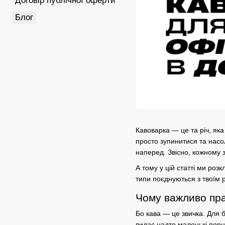
Договір публічної оферти
Блог
Кавоварка — це та річ, яка
просто зупинитися та нас
наперед. Звісно, кожному 
А тому у цій статті ми роз
типи поєднуються з твоїм 
Чому важливо пра
Бо
кава
— це звичка. Для б
видає надто маленькі порці