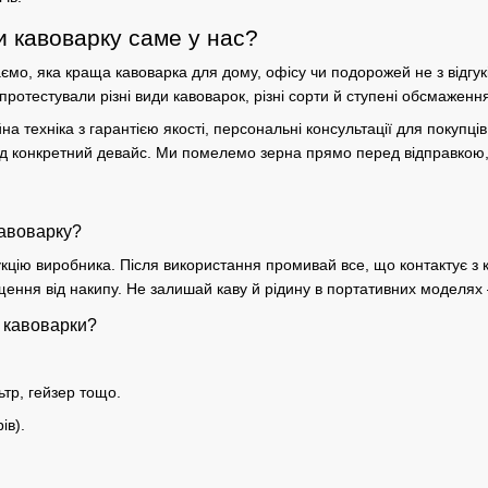
и кавоварку саме у нас?
аємо,
яка краща кавоварка для дому
, офісу чи подорожей не з відгукі
 протестували різні
види кавоварок
, різні сорти й ступені обсмаженн
а техніка з гарантією якості, персональні консультації для покупці
під конкретний девайс. Ми помелемо зерна прямо перед відправкою
кавоварку?
кцію виробника. Після використання промивай все, що контактує з к
щення від накипу. Не залишай каву й рідину в портативних моделях
 кавоварки?
ьтр, гейзер тощо.
ів).