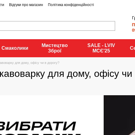
кти
Відгуки про магазин
Політика конфіденційності
Г
П
0
Мистецтво
SALE - LVIV
Смаколики
С
Зброї
MCЄʼ25
авоварку для дому, офісу чи в дорогу?
кавоварку для дому, офісу чи