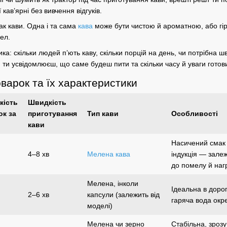
 кав’ярні без вивчення відгуків.
ак кави
. Одна і та сама
кава
може бути чистою й ароматною, або гір
ел.
а: скільки людей п’ють каву, скільки
порцій
на день, чи потрібна шв
и ти усвідомлюєш, що саме будеш пити та скільки часу й уваги гото
варок та їх характеристики
кість
Швидкість
ок
за
приготування
Тип кави
Особливості
кави
Насичений смак 
4–8 хв
Мелена кава
індукція — залеж
до
помелу
й нагр
Мелена, інколи
Ідеальна в дорог
2–6 хв
капсули (залежить від
гаряча вода окре
моделі)
Мелена чи
зерно
Стабільна, зрозу