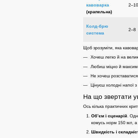
кавоварка
2–1
(крапельна)
Колд-брю
2–8
система
Щоб зрозуміти,
яка кавова
Хочеш легко й на вели
Любиш міцно й максим
Не хочеш розставатис
Цінуєш холодні напої 
На що звертати у
Ось кілька практичних крит
Об’єм і сценарій
. Одн
комусь норм 150 мл, а 
Швидкість і складніс