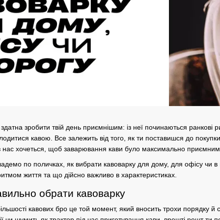
 здатна зробити твій день приємнішим: із неї починаються ранкові 
олодитися кавою.
Все залежить від того, як ти поставишся до покупк
з нас хочеться, щоб
заварювання кави
було максимально приємним р
кладемо по поличках,
як вибрати кавоварку
для дому, для офісу чи в 
ритмом життя та що дійсно важливо в характеристиках.
вильно обрати кавоварку
ільшості кавових бро це той момент, який вносить трохи порядку й с
ї чи шумить як трактор під час
приготування кави
, врешті решт ти 