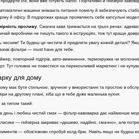
продерти очі, вони вже готують напої. Портативні й
гейзерні кавова
втоматичні
машини знімають питання помелу й забезпечують стабі
 дому й офісу. В подорожах краще проявляють себе
капсульні
модел
мірність проливу
. Смачна кава тримається на трьох речах: адеква
звичай виробники не пишуть такого в інструкціях, тож тут краще дов
ь чесним! Ти будеш це чистити й приділяти увагу кожній деталі? Якщо
разові фільтри — must have для тебе.
аймер, повторний підігрів, авто-вимкнення, термокружка чи молочни
т. Тут головне не повестися на переконливий маркетинг і не купув
арку для дому
дому
має бути стильною, зручною у використанні та простою в обслу
міри на другому плані, хіба що в тебе дуже маленька кухня.
 за типом
такий:
а день і любиш чистий смак — фільтр-кавоварка дає найменше моро
класики — гейзерна закриває «дешево, надійно, смачно», але потре
риментів — обов’язково спробуй колд-брю. Навіть якщо не будеш к