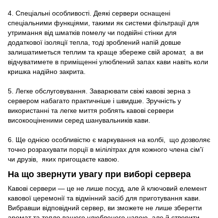
4. Спеціальні особливості. Деякі сервери оснащені
спеціальними функціями, такими як системи фільтрації для
утримання від шматків помелу чи подвійні стінки для
додаткової ізоляції тепла, тоді зроблений напій довше
залишатиметься теплим та краще збереже свій аромат, а ви
відчуватимете в приміщенні улюблений запах кави навіть коли
кришка надійно закрита.
5. Легке обслуговування. Заварювати свіжі кавові зерна з
сервером набагато практичніше і швидше. Зручність у
використанні та легке миття роблять кавові сервери
високооціненими серед шанувальників кави.
6. Ще однією особливістю є маркування на колбі, що дозволяє
точно розрахувати порції в мілілітрах для кожного члена сім'ї
чи друзів, яких пригощаєте кавою.
На що звернути увагу при виборі сервера
Кавові сервери — це не лише посуд, але й ключовий елемент
кавової церемонії та відмінний засіб для приготування кави.
Вибравши відповідний сервер, ви зможете не лише зберегти
аромат та тепло вашого улюбленого напою, але й створити