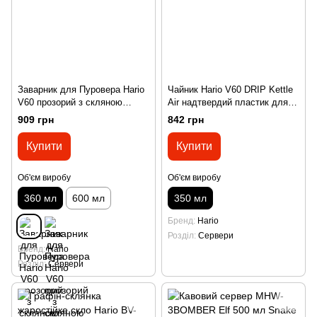
Заварник для Пуровера Hario
Чайник Hario V60 DRIP Kettle
V60 прозорий з скляною
Air надтвердий пластик для
ручкою 360 мл
гарячої води 350 мл
909 грн
842 грн
Купити
Купити
Об'єм виробу
Об'єм виробу
360 мл
600 мл
350 мл
Бренд
Hario
Розділ
Сервери
Бренд
Hario
Розділ
Сервери