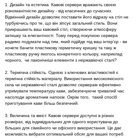
1. Дизайн та естетика. Кавові сервери вражають своєю
різноманітністю дизайну - від класичних до сучасних.
Відмінний дизайн дозволяє поставити його відразу на стіл не
турбуючись про те, що він зіпсує загальний стиль. Вони
прикрашають ваш кавовий стіл, створюючи атмосферу
затишку та елегантності. Тому перед покупкою сервера
радимо подумати над тим, який підійде під ваш інтер'єр - ви
хочете бачити пластикову герметичну кришку та таку ж
пластикову ручку якогось конкретного кольору, наприклад
чорного, чи лаконічніші елементи з нержавіючої сталі?
2. Термічна стійкість. Однією з ключових властивостей є
термічна стійкість матеріалу. Використання високоякісного
скла чи нержавіючої сталі дозволяє серверам ефективно
утримувати температуру кави, забезпечуючи тривалий час
насолоди ароматним напоєм. Окрім того, такий спосіб
приготування кави більш безпечний.
3. Величина та вміст. Кавові сервери доступні в різних
розмірах, від індивідуальних для одного користувача до
більших для сімейного чи офісного використання. Це дає
можливість вибрати оптимальний обсяг для ваших потреб.