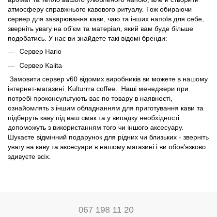
атмосферу справжнього кавового ритуалу. Тож обираючи
сервер для заварювання кави, чаю та інших напоїв для себе,
зверніть увагу на об’єм та матеріал, який вам буде більше
подобатись. У нас ви знайдете такі відомі бренди:
Сервер Hario
Сервер Kalita
Замовити сервер v60 відомих виробників ви можете в нашому
інтернет-магазині
Kulturrra coffee.
Наші менеджери при
потребі проконсультують вас по товару в наявності,
ознайомлять з іншим
обладнанням для приготування кави
та
підберуть
каву
під ваш смак та у випадку необхідності
допоможуть з використанням того чи іншого аксесуару.
Шукаєте відмінний подарунок для рідних чи близьких - зверніть
увагу на каву та аксесуари в нашому магазині і ви обов'язково
здивуєте всіх.
067 198 11 20