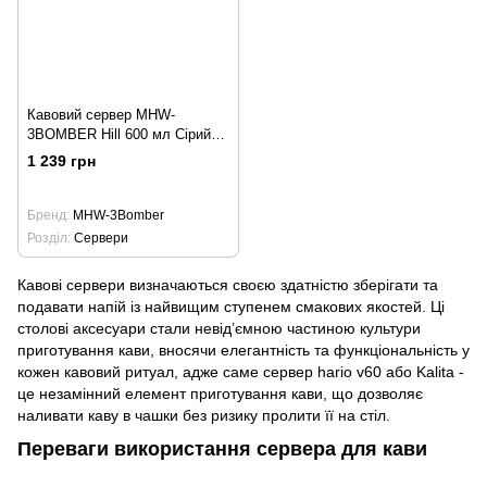
Кавовий сервер MHW-
3BOMBER Hill 600 мл Сірий
(G6787G)
1 239 грн
Бренд
MHW-3Bomber
Розділ
Сервери
Кавові сервери визначаються своєю здатністю зберігати та
подавати напій із найвищим ступенем смакових якостей. Ці
столові аксесуари стали невід’ємною частиною культури
приготування кави, вносячи елегантність та функціональність у
кожен кавовий ритуал, адже саме сервер hario v60 або Kalita -
це незамінний елемент приготування кави, що дозволяє
наливати каву в чашки без ризику пролити її на стіл.
Переваги використання сервера для кави