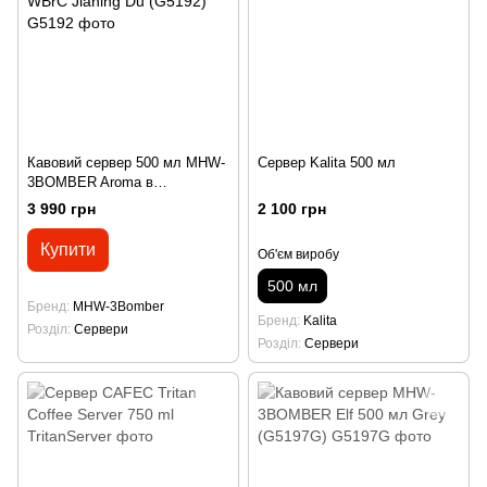
Кавовий сервер 500 мл MHW-
Сервер Kalita 500 мл
3BOMBER Aroma в
колаборації з чемпіонкою
3 990 грн
2 100 грн
WBrC Jianing Du (G5192)
Купити
Об'єм виробу
500 мл
Бренд
MHW-3Bomber
Бренд
Kalita
Розділ
Сервери
Розділ
Сервери