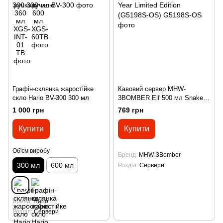
Графін-склянка жаростійке
Кавовий сервер MHW-
скло Hario BV-300 300 мл
3BOMBER Elf 500 мл Snake
Year Limited Edition (G5198S-
1 000 грн
769 грн
OS)
Купити
Купити
Об'єм виробу
Бренд
MHW-3Bomber
300 мл
600 мл
Розділ
Сервери
Бренд
Hario
Розділ
Сервери