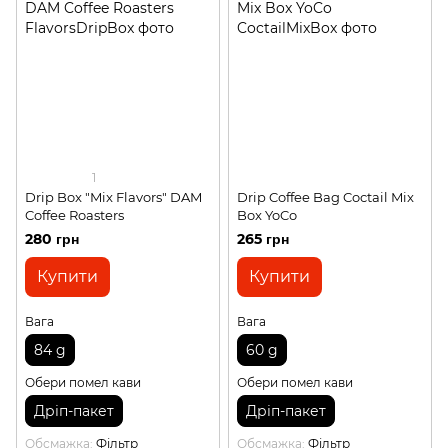
1
Drip Box "Mix Flavors" DAM
Drip Coffee Bag Coctail Mix
Coffee Roasters
Box YoCo
280 грн
265 грн
Купити
Купити
Вага
Вага
84 g
60 g
Обери помел кави
Обери помел кави
Дріп-пакет
Дріп-пакет
Обсмажка
Фільтр
Обсмажка
Фільтр