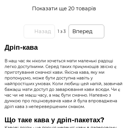
Показати ще 20 товарів
Назад
Вперед
1
з 3
Дріп-кава
В наш час як ніколи хочеться мати маленькі радощі
легко доступними. Серед таких приємнощів звісно є
приготування смачної кави. Якісна кава, яку ми
пропонуємо, може бути доступна навіть у
найпростіших умовах. Коли любиш цей напій, зазвичай
бажаєш мати доступ до заварювання кави всюди. Чи є
час чи не маєш часу, а має бути смачно. Напевно з
думкою про поціновувачів кави й була впроваджена
дріп кава з неперевершеним смаком.
Що таке кава у дріп-пакетах?
Кавові дріпи - це порція меленої кави в паперовому