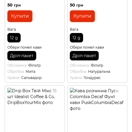
50 грн
50 грн
Купити
Купити
Вага
Вага
12 g
12 g
Обери помел кави
Обери помел кави
Дріп-пакет
Дріп-пакет
Обсмажка
Фільтр
Обсмажка
Фільтр
Обробка
Мита
Обробка
Натуральна
Країна
Сальвадор
Країна
Гондурас