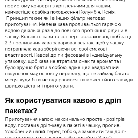
пористому конверті з кріпленнями для чашки,
найчастіше арабіка походження Колумбія, Кенія.
Принцип такий як і в інших фільтр методах
приготування. Мелена кава проливається гарячою
водою декілька разів до повного протікання рідини в
чашку. Кількість кави та конверт розраховані, щоб за ці
2-3 проливання кава заварювалась так, щоб у чашку
потрапляла кава зберігаючи всі свої смакові
властивості. Кавові дріпи фасовані в індивідуальну
упаковку, щоб кава не втратила смак та аромат та її
було зручно брати з собою, адже цей квадратний
пакуночок має основну перевагу, що не займає багато
місця, куди б ти не відправився, ти можеш його завжди
швидко дістати і приготувати.
Як користуватися кавою в дріп
пакетах?
Приготування напою максимально просте - розігрів
воду, поставив дріп-каву в пакеті в чашку, пролив.
Улюблений напій перед тобою, а замовити такі дріп-
пакети можна на нашому сайті онлайн в Україні.