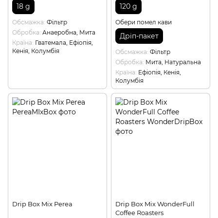
18 g
120 g
Обсмажка
Фільтр
Обери помел кави
Обробка
Анаеробна, Мита
Дріп-пакет
Країна
Гватемала, Ефіопія,
Кенія, Колумбія
Обсмажка
Фільтр
Обробка
Мита, Натуральна
Країна
Ефіопія, Кенія,
Колумбія
Drip Box Mix Perea
Drip Box Mix WonderFull
Coffee Roasters