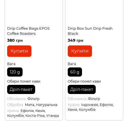
Drip Coffee Bags EPOS
Drip Box Sun Drip Fresh
Coffee Roasters
Black
380 грн
349 грн
Купити
Купити
Вага
Вага
120 g
60 g
Обери помел кави
Обери помел кави
Дріп-пакет
Дріп-пакет
Обсмажка
Фільтр
Обсмажка
Фільтр
Обробка
Мита, Натуральна
Країна
Індонезія, Ефіопія,
Кенія, Колумбія
Країна
Ефіопія, Кенія,
Колумбія, Коста-Ріка, Уганда