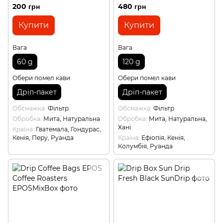
200 грн
480 грн
Купити
Купити
Вага
Вага
60 g
120 g
Обери помел кави
Обери помел кави
Дріп-пакет
Дріп-пакет
Обсмажка
Фільтр
Обсмажка
Фільтр
Обробка
Мита, Натуральна
Обробка
Мита, Натуральна,
Хані
Країна
Гватемала, Гондурас,
Кенія, Перу, Руанда
Країна
Ефіопія, Кенія,
Колумбія, Руанда