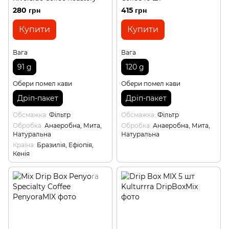
280 грн
415 грн
Купити
Купити
Вага
Вага
91 g
120 g
Обери помел кави
Обери помел кави
Дріп-пакет
Дріп-пакет
Обсмажка
Фільтр
Обсмажка
Фільтр
Обробка
Анаеробна, Мита,
Обробка
Анаеробна, Мита,
Натуральна
Натуральна
Країна
Бразилія, Ефіопія,
Кенія