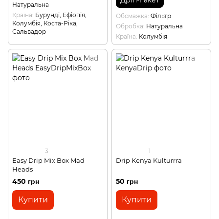
Дріп-пакет
Натуральна
Країна
Бурунді, Ефіопія,
Обсмажка
Фільтр
Колумбія, Коста-Ріка,
Обробка
Натуральна
Сальвадор
Країна
Колумбія
3
1
Easy Drip Mix Box Mad
Drip Kenya Kulturrra
Heads
450 грн
50 грн
Купити
Купити