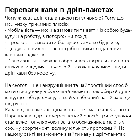
Переваги кави в дріп-пакетах
Чому ж кава дріп стала такою популярною? Тому що
має низку приємних плюсів:
• Мобільність — можна замовити та взяти із собою будь-
куди: на роботу, в подорож чи похід;
• Простота — заварити без зусиль зможе будь-хто;
• Це дуже швидко — не потрібно ніяких додаткових
кавових гаджетів;
• Різноманіття — можна набрати всяких різних видів та
смакувати щодня під настрій. Також в наявності види
дріп-кави без кофеїну.
На сьогодні це найзручніший та найпростіший спосіб
мати якісну каву в будь-який момент. Тож обирай дріп-
каву, що тобі до смаку, та май улюблений напій завжди
під рукою.
Кава в дріп пакетах - ціна в інтернет-магазині Kulturrra
Наразі кава в дріпах через легкий спосіб приготування
стає дуже популярною і багато обсмажчиків мають у
своєму асортименті велику кількість пропозицій. На
нашому сайті ви зможете знайти каву в дріп-пакетах