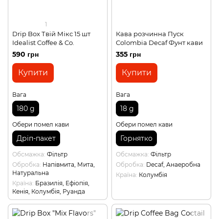
1
Drip Box Твій Мікс 15 шт
Кава розчинна Пуск
Idealist Coffee & Co.
Colombia Decaf Фунт кави
590 грн
355 грн
Купити
Купити
Вага
Вага
180 g
18 g
Обери помел кави
Обери помел кави
Дріп-пакет
Горнятко
Обсмажка
Фільтр
Обсмажка
Фільтр
Обробка
Напівмита, Мита,
Обробка
Decaf, Анаеробна
Натуральна
Країна
Колумбія
Країна
Бразилія, Ефіопія,
Кенія, Колумбія, Руанда