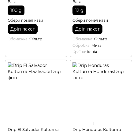
Вага
Вага
100 g
12 g
Обери помел кави
Обери помел кави
Дріп-пакет
Дріп-пакет
Обсмажка
Фільтр
Обсмажка
Фільтр
Обробка
Мита
Країна
Кенія
1
1
Drip El Salvador Kulturrra
Drip Honduras Kulturrra