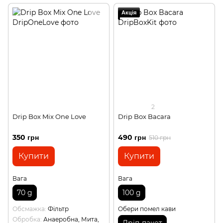
Акція
2
Drip Box Mix One Love
Drip Box Bacara
350 грн
490 грн
510 грн
Купити
Купити
Вага
Вага
70 g
100 g
Обсмажка
Фільтр
Обери помел кави
Обробка
Анаеробна, Мита,