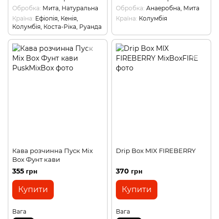
Обробка
Мита, Натуральна
Обробка
Анаеробна, Мита
Країна
Ефіопія, Кенія,
Країна
Колумбія
Колумбія, Коста-Ріка, Руанда
Кава розчинна Пуск Mix
Drip Box MIX FIREBERRY
Box Фунт кави
355 грн
370 грн
Купити
Купити
Вага
Вага