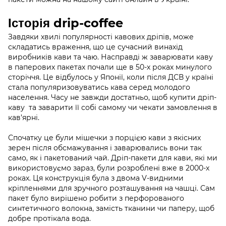
Історія drip-coffee
Завдяки хвилі популярності кавових дріпів, може
складатись враження, що це сучасний винахід
виробників кави та чаю. Насправді ж заварювати каву
в паперових пакетах почали ще в 50-х роках минулого
сторіччя. Це відбулось у Японії, коли після ДСВ у країні
стала популяризовуватись кава серед молодого
населення. Часу не завжди достатньо, щоб купити дріп-
каву та заварити її собі самому чи чекати замовлення в
кав’ярні.
Спочатку це були мішечки з порцією кави з якісних
зерен після обсмажування і заварювались вони так
само, як і пакетований чай. Дріп-пакети для кави, які ми
використовуємо зараз, були розроблені вже в 2000-х
роках. Ця конструкція була з двома V-видними
кріпленнями для зручного розташування на чашці. Сам
пакет було вирішено робити з перфорованого
синтетичного волокна, замість тканини чи паперу, щоб
добре протікала вода.