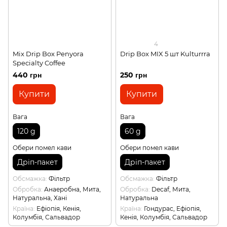
4
Mix Drip Box Penyora
Drip Box MIX 5 шт Kulturrra
Specialty Coffee
440 грн
250 грн
Купити
Купити
Вага
Вага
120 g
60 g
Обери помел кави
Обери помел кави
Дріп-пакет
Дріп-пакет
Обсмажка
Фільтр
Обсмажка
Фільтр
Обробка
Анаеробна, Мита,
Обробка
Decaf, Мита,
Натуральна, Хані
Натуральна
Країна
Ефіопія, Кенія,
Країна
Гондурас, Ефіопія,
Колумбія, Сальвадор
Кенія, Колумбія, Сальвадор