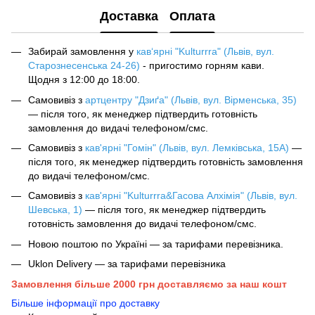
Доставка
Оплата
Забирай замовлення у
кав‘ярні "Kulturrra" (Львів, вул.
Старознесенська 24-26)
- пригостимо горням кави.
Щодня з 12:00 до 18:00.
Самовивіз з
артцентру "Дзиґа" (Львів, вул. Вірменська, 35)
— після того, як менеджер підтвердить готовність
замовлення до видачі телефоном/смс.
Самовивіз з
кав'ярні "Гомін" (Львів, вул. Лемківська, 15А)
—
після того, як менеджер підтвердить готовність замовлення
до видачі телефоном/смс.
Самовивіз з
кав'ярні "Kulturrra&Гасова Алхімія" (Львів, вул.
Шевська, 1)
— після того, як менеджер підтвердить
готовність замовлення до видачі телефоном/смс.
Новою поштою по Україні — за тарифами перевізника.
Uklon Delivery — за тарифами перевізника
Замовлення більше 2000 грн доставляємо за наш кошт
Більше інформації про доставку