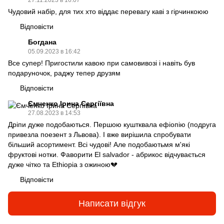
27.11.2023 в 16:07
Чудовий набір, для тих хто віддає перевагу каві з гірчинкоюю
Відповісти
Богдана
05.09.2023 в 16:42
Все супер! Пригостили кавою при самовивозі і навіть був
подаруночок, раджу тепер друзям
Відповісти
Ємченко Ірина Сергіївна
27.08.2023 в 14:53
Дріпи дуже подобаються. Першою куштквала ефіопію (подруга
привезла поезент з Львова). І вже вирішила спробувати
більший асортимент. Всі чудові! Але подобаютьмя м'які
фруктові нотки. Фаворити El salvador - абрикос відчувається
дуже чітко та Ethiopia з ожиною💔
Відповісти
Написати відгук