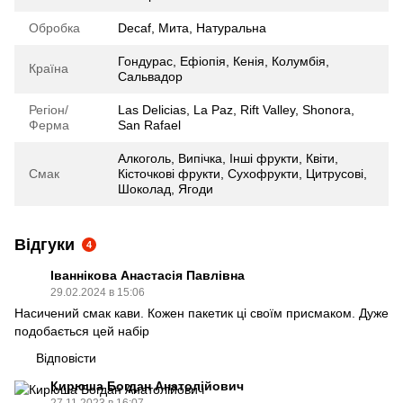
Обробка
Decaf
,
Мита
,
Натуральна
Гондурас
,
Ефіопія
,
Кенія
,
Колумбія
,
Країна
Сальвадор
Регіон/
Las Delicias, La Paz, Rift Valley, Shonora,
Ферма
San Rafael
Алкоголь
,
Випічка
,
Інші фрукти
,
Квіти
,
Смак
Кісточкові фрукти
,
Сухофрукти
,
Цитрусові
,
Шоколад
,
Ягоди
Відгуки
4
Іваннікова Анастасія Павлівна
29.02.2024 в 15:06
Насичений смак кави. Кожен пакетик ці своїм присмаком. Дуже
подобається цей набір
Відповісти
Кирюша Богдан Анатолійович