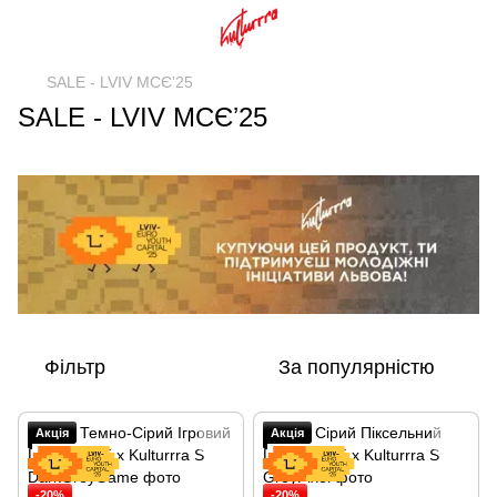
SALE - LVIV MCЄʼ25
SALE - LVIV MCЄʼ25
Фільтр
За популярністю
Акція
Акція
-20%
-20%