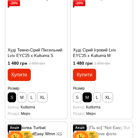
-20%
-20%
Худі Темно-Сірий Піксельний
Худі Сірий Ігровий Lviv
Lviv EYC'25 x Kulturrra S
EYC'25 x Kulturrra M
1 480 грн
1 480 грн
1 850 грн
1 850 грн
Купити
Купити
Розмір
Розмір
S
M
L
XL
S
M
L
XL
Бренд
Kulturrra
Бренд
Kulturrra
Розділ
Мерч
Розділ
Мерч
Акція
Акція