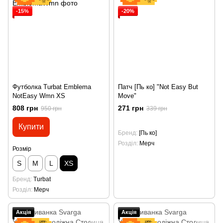
-15%
-20%
Футболка Turbat Emblema
Патч [Пь ко] "Not Easy But
NotEasy Wmn XS
Move"
808 грн
271 грн
950 грн
339 грн
Купити
Бренд
[Пь ко]
Розділ
Мерч
Розмір
S
M
L
XS
Бренд
Turbat
Розділ
Мерч
Акція
Акція