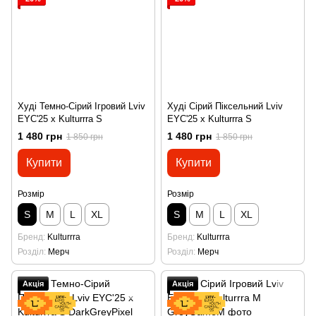
Худі Темно-Сірий Ігровий Lviv
Худі Сірий Піксельний Lviv
EYC'25 x Kulturrra S
EYC'25 x Kulturrra S
1 480 грн
1 480 грн
1 850 грн
1 850 грн
Купити
Купити
Розмір
Розмір
S
M
L
XL
S
M
L
XL
Бренд
Kulturrra
Бренд
Kulturrra
Розділ
Мерч
Розділ
Мерч
Акція
Акція