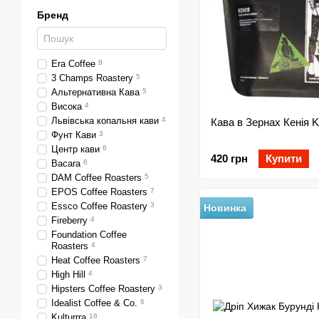
Бренд
Era Coffee
8
3 Champs Roastery
5
Альтернативна Кава
5
Висока
4
Львівська копальня кави
4
Кава в Зернах Кенія Ku
Фунт Кави
3
Центр кави
6
420 грн
Купити
Bacara
6
DAM Coffee Roasters
5
EPOS Coffee Roasters
7
Essco Coffee Roastery
3
Новинка
Fireberry
4
Foundation Coffee
Roasters
4
Heat Coffee Roasters
7
High Hill
4
Hipsters Coffee Roastery
3
Idealist Coffee & Co.
6
Kulturrra
18