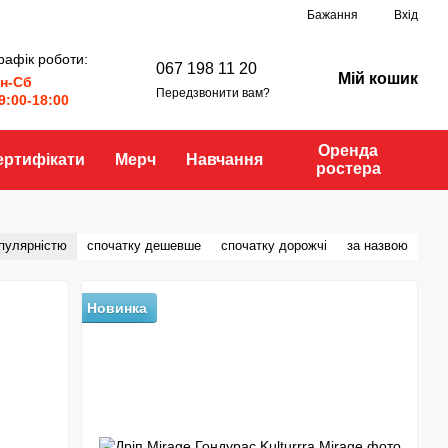
Бажання
Вхід
рафік роботи:
067 198 11 20
Мій кошик
н-Сб
Передзвонити вам?
9:00-18:00
Оренда
ертифікати
Мерч
Навчання
ростера
опулярністю
спочатку дешевше
спочатку дорожчі
за назвою
Новинка