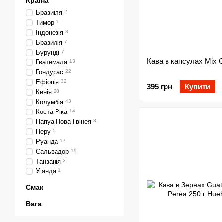
Країна
Бразиіля
2
Тимор
1
Індонезія
8
Бразилія
7
Бурунді
7
Кава в капсулах Mix 
Гватемала
13
Гондурас
22
Ефіопія
32
395 грн
Купити
Кенія
28
Колумбія
43
Коста-Ріка
14
Папуа-Нова Гвінея
3
Перу
5
Руанда
17
Сальвадор
19
Танзанія
2
Уганда
1
Смак
Вага