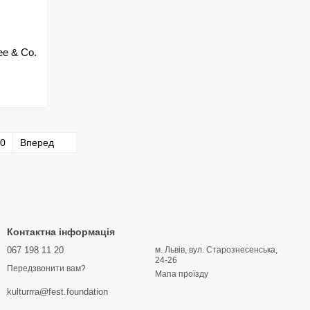
ee & Co.
0
Вперед
Контактна інформація
067 198 11 20
м. Львів, вул. Старознесенська,
24-26
Передзвонити вам?
Мапа проїзду
kulturrra@fest.foundation