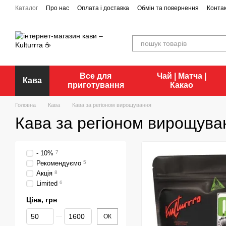
Перейти до основного контенту
Каталог
Про нас
Оплата і доставка
Обмін та повернення
Конта
Все для
Чай | Матча |
Кава
приготування
Какао
Головна
Кава
Кава за регіоном вирощування
Кава за регіоном вирощува
- 10%
7
Рекомендуємо
5
Акція
8
Limited
6
Ціна, грн
Від Ціна, грн
До Ціна, грн
ОК