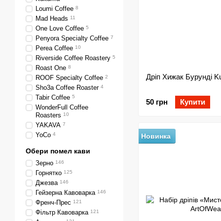
Loumi Coffee
8
Mad Heads
11
One Love Coffee
5
Penyora Specialty Coffee
7
Perea Coffee
10
Riverside Coffee Roastery
5
Roast One
8
Дріп Хижак Бурунді Ku
ROOF Specialty Coffee
2
Sho3a Coffee Roaster
4
Tabir Coffee
5
50 грн
Купити
WonderFull Coffee
Roasters
10
YAKAVA
7
YoCo
4
Новинка
Обери помел кави
Зерно
146
Горнятко
125
Джезва
146
Гейзерна Кавоварка
146
Френч-Прес
121
Фільтр Кавоварка
121