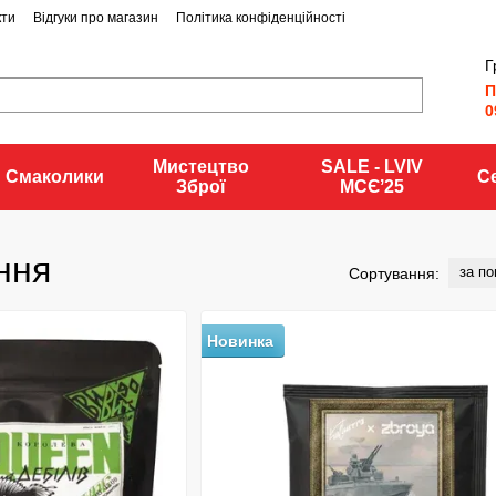
кти
Відгуки про магазин
Політика конфіденційності
Г
П
0
Мистецтво
SALE - LVIV
Смаколики
С
Зброї
MCЄʼ25
ння
за п
Сортування:
Новинка