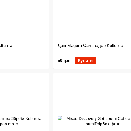
lturrra
Дріп Magura Сальвадор Kulturrra
50 грн
Купити