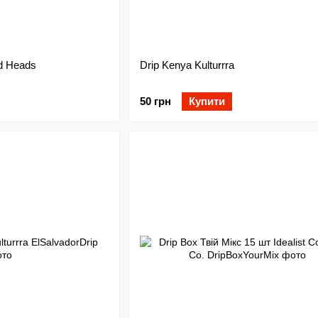
d Heads
Drip Kenya Kulturrra
50 грн
Купити