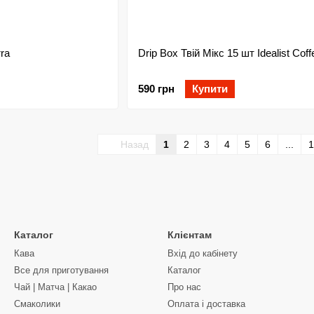
rra
Drip Box Твій Мікс 15 шт Idealist Coff
590 грн
Купити
Назад
1
2
3
4
5
6
...
1
Каталог
Клієнтам
Кава
Вхід до кабінету
Все для приготування
Каталог
Чай | Матча | Какао
Про нас
Смаколики
Оплата і доставка