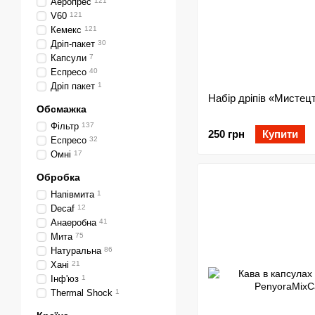
Аеропрес
121
V60
121
Кемекс
121
Дріп-пакет
30
Капсули
7
Еспресо
40
Дріп пакет
1
Набір дріпів «Мистецт
Обсмажка
Фільтр
137
250 грн
Купити
Еспресо
32
Омні
17
Обробка
Напівмита
1
Decaf
12
Анаеробна
41
Мита
75
Натуральна
86
Хані
21
Інф'юз
1
Thermal Shock
1