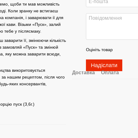
чемо, щоби ти мав можливість
ході. Коли зранку не встигаєш
ка компанія, і заварювати ії для
ої кави. Візьми «Пуск», залий
ро тебе у післясмаку.
 заварити її, змінюючи кількість
аз замовляй «Пуск» та змінюй
Оцініть товар
ва, яку можна заварити всюди,
Надіслати
ицтва викоритовується
Доставка
Оплата
и за нашим рецептом, після чого
удь-яких консервантів,
рцію пуск (3,6г.)