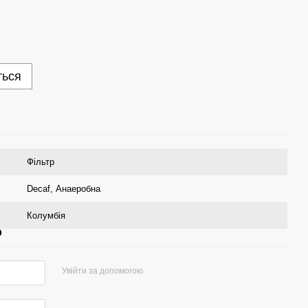
ться
Фільтр
Decaf
,
Анаеробна
Колумбія
р
Увійти за допомогою