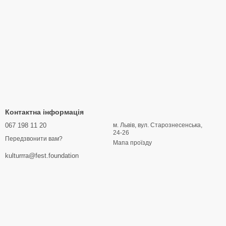
Контактна інформація
067 198 11 20
м. Львів, вул. Старознесенська,
24-26
Передзвонити вам?
Мапа проїзду
kulturrra@fest.foundation