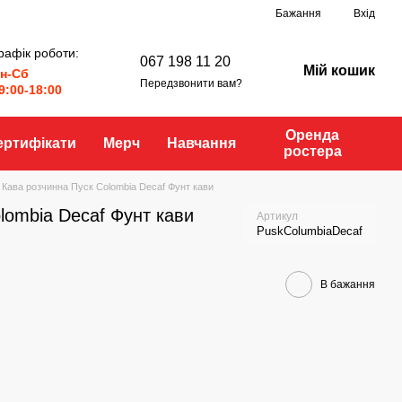
Бажання
Вхід
рафік роботи:
067 198 11 20
Мій кошик
н-Сб
Передзвонити вам?
9:00-18:00
Оренда
ертифікати
Мерч
Навчання
ростера
Кава розчинна Пуск Colombia Decaf Фунт кави
lombia Decaf Фунт кави
Артикул
PuskColumbiaDecaf
В бажання