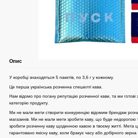
Опис
У коробці знаходяться 5 пакетів, по 3,6 г у кожному.
Це перша українська розчинна спешелті кава.
Нам відомо про погану репутацію розчинної кави, та ми готові
категорію продукту.
Ми не мали мети створити конкуренцію відомим брендам розчи
магазинів. Ми не мали мети зробити каву, що буде недорогою
зробити розчинну каву щоденною кавою в твоєму житті. Мета 
гарантовано якісну каву, коли бракує часу або добірного зерна 