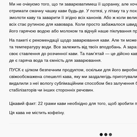
Ми не очікуємо того, що ти заварюватимеш її щоранку, але хо
отримати смачну чашку кави будь-де. У потязі, у літаку та у по
змолоти каву та заварити її згідно всіх канонів. Або ж коли вели
всіх стає рутиною для кавовара. Коли просто забажалося швидк
його гарячою водою або молоком та відчуй наше піклування п
На пакеті є рекомендації щодо заварювання кави. Але ти можеш
та температуру води. Все залежить від твоїх вподобань. А зар
своє ставлення до розчинної кави. Та пам’ятай — це дійсно ка
де є гаряча вода та ємність для заварювання.
ПУСК є цілком безпечним продуктом, оскільки для його виробн
свіжообсмажена спешелті кава, яку ми заздалегідь приготувал
видалили з неї вологу сублімаційним способом без залучення б
стабілізаторів чи інших сторонніх речовин.
Цікавий факт: 22 грами кави необхідно для того, щоб зробити по
Ця кава не містить кофеїну.