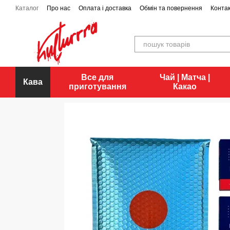
Перейти до основного контенту
Каталог
Про нас
Оплата і доставка
Обмін та повернення
Конта
Все для
Чай | Матча |
Кава
приготування
Какао