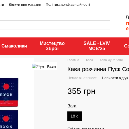
кти
Відгуки про магазин
Політика конфіденційності
Г
П
0
Мистецтво
SALE - LVIV
Смаколики
С
Зброї
MCЄʼ25
Головна
Кава
Кава Фунт Кави
Кава розчинна Пуск Co
Немає в наявності
Написати відгук
355 грн
Вага
18 g