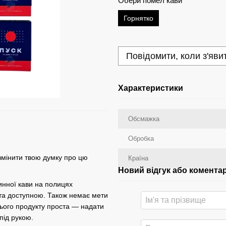
Обери помел кави
Горнятко
Повідомити, коли з'яви
Характеристики
Обсмажка
Обробка
 змінити твою думку про цю
Країна
Новий відгук або комента
нної кави на полицях
 та доступною. Також немає мети
цього продукту проста — надати
під рукою.