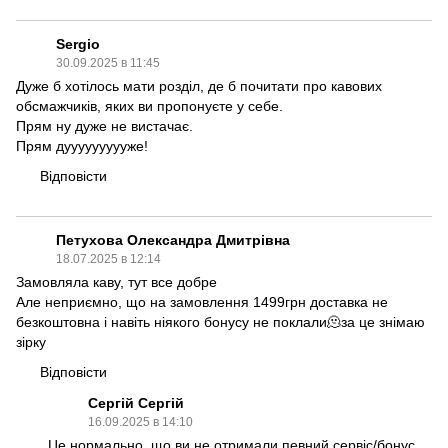
Sergio
30.09.2025 в 11:45
Дуже б хотілось мати розділ, де б почитати про кавових
обсмажчиків, яких ви пропонуєте у себе.
Прям ну дуже не вистачає.
Прям дуууууууууже!
Відповісти
Петухова Олександра Дмитрівна
18.07.2025 в 12:14
Замовляла каву, тут все добре
Але неприємно, що на замовлення 1499грн доставка не
безкоштовна і навіть ніякого бонусу не поклали🫠за це знімаю
зірку
Відповісти
Сергій Сергій
16.09.2025 в 14:10
Це нормально, що ви не отримали певний сервіс/бонус,