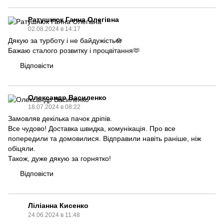
Ратушнюк Ганна Олегівна
02.08.2024 в 14:17
Дякую за турботу і не байдужість🪷
Бажаю сталого розвитку і процвітання🫶
Відповісти
Олександр Василенко
18.07.2024 в 08:22
Замовляв декілька пачок дріпів.
Все чудово! Доставка швидка, комунікація. Про все
попередили та домовилися. Відправили навіть раніше, ніж
обіцяли.
Також, дуже дякую за горнятко!
Відповісти
Ліліанна Кисенко
24.06.2024 в 11:48