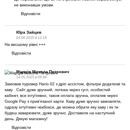
не виконавши умови.
Відповісти
Юра Зайцев
04.06.2025 в 13:19
На висшому рівні.+++
Відповісти
Марців Микола Петрович
14.05.2025 в 09:46
Замовив пуровер Hario 02 з дріп ассістом, фільтри додаткові та
каву . Сайт дуже зручний, логінка через гугл, особистий
кабінет, все інтуїтивно, також оплата зручна, оплатив через
Google Pay з прив'язаної карти. Каву дуже зручно замовляти,
одразу інтуїтивні чекбокси, де можна обрати яку каву і як ти
будеш заварювати, дуже зручно. Доставили на наступний
день. Дякую магазину!
Відповісти