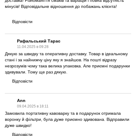
доставка! Різноманіття смаків та варіацій і повна відсутність
мінусів! Відповідальне відношення до побажань клієнта!
Відповісти
Рафальський Тарас
11.04.2025 в 09:28
Дякую за швидку та оперативну доставку. Товар в ідеальному
стані і за найнижчу ціну яку я знайшов. На пошті відразу
незрозумів чому така велика упаковка. Але приємні подарунки
здивували. Тому ще раз дякую.
Відповісти
Ann
09.04.2025 в 18:11
Замовила портативну кавоварку та в подарунок отримала
воронку й фільтри, була дуже приємно здивована. Відправили
дуже швидко!
Відповісти