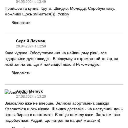
04.05.2024 в 13:49
Прийшов та купив. Круто. Швидко. Молодці. Спробую каву,
можливо щось зміниться))). Успіху
Відповісти
Сергій Лєхман
29.04.2024 в 12:50
Кава чудова! Обслуговування на найвищому рівні, все
відправили дуже швидко. В підсумку я отримав той товар, за
який заплатив, ще й найвищої якості! Рекомендую!
Відповісти
Andrii Melnyk
27.03.2024 в 13:20
Замовляю вже не вперше. Великий асортимент, завжди
з'являється щось цікаве. Швидка доставка - на наступний день
вже забираю в поштоматі. Є опція помелу кави. Загалом, все
подобається. Радий, що натрапив на цей магазин)