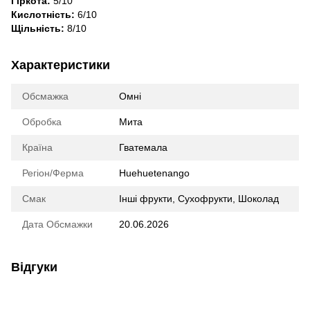
Гіркота:
5/10
Кислотність:
6/10
Щільність:
8/10
Характеристики
Обсмажка
Омні
Обробка
Мита
Країна
Гватемала
Регіон/Ферма
Huehuetenango
Смак
Інші фрукти
,
Сухофрукти
,
Шоколад
Дата Обсмажки
20.06.2026
Відгуки