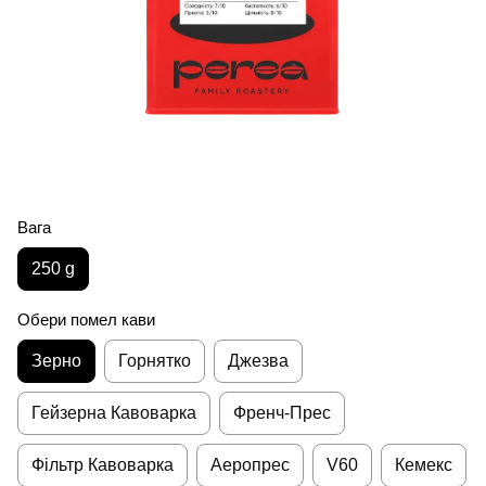
Вага
250 g
Обери помел кави
Зерно
Горнятко
Джезва
Гейзерна Кавоварка
Френч-Прес
Фільтр Кавоварка
Аеропрес
V60
Кемекс