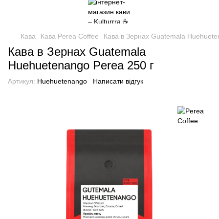
Кава
Кава Perea Coffee
Кава в Зернах Guatemala Huehuete
Кава в Зернах Guatemala
Huehuetenango Perea 250 г
Артикул:
Huehuetenango
Написати відгук