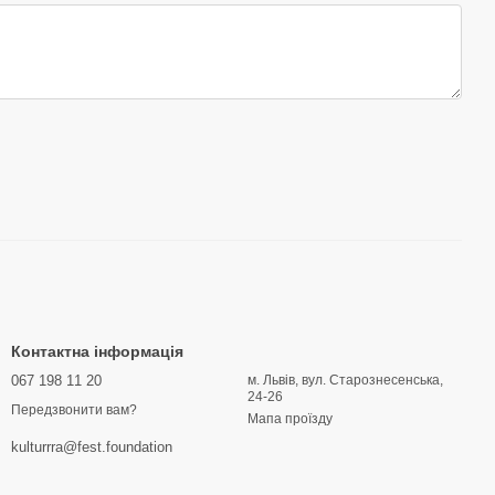
Контактна інформація
067 198 11 20
м. Львів, вул. Старознесенська,
24-26
Передзвонити вам?
Мапа проїзду
kulturrra@fest.foundation