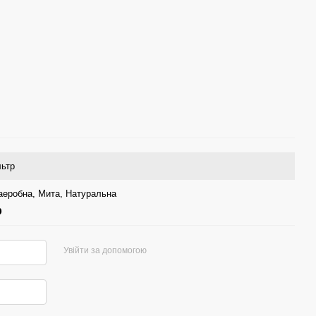
льтр
аеробна
,
Мита
,
Натуральна
р
Увійти за допомогою