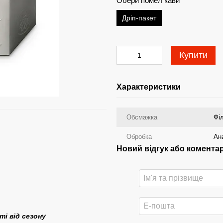
Обери помел кави
Дріп-пакет
Купити
Характеристики
Обсмажка
Фі
Обробка
Ан
Новий відгук або комента
і від сезону