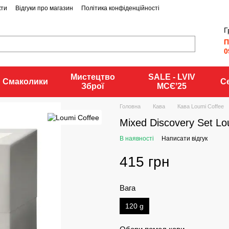
кти
Відгуки про магазин
Політика конфіденційності
Г
П
0
Мистецтво
SALE - LVIV
Смаколики
С
Зброї
MCЄʼ25
Головна
Кава
Кава Loumi Coffee
Mixed Discovery Set Lo
В наявності
Написати відгук
415 грн
Вага
120 g