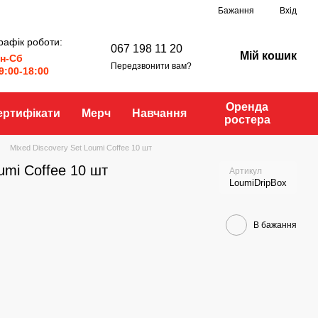
Бажання
Вхід
рафік роботи:
067 198 11 20
Мій кошик
н-Сб
Передзвонити вам?
9:00-18:00
Оренда
ертифікати
Мерч
Навчання
ростера
Mixed Discovery Set Loumi Coffee 10 шт
umi Coffee 10 шт
Артикул
LoumiDripBox
В бажання