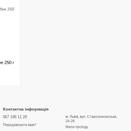
e 250 г
Контактна інформація
067 198 11 20
м. Львів, вул. Старознесенська,
24-26
Передзвонити вам?
Мапа проїзду