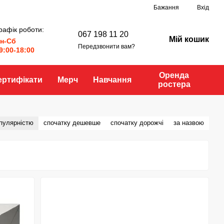
Бажання
Вхід
рафік роботи:
067 198 11 20
Мій кошик
н-Сб
Передзвонити вам?
9:00-18:00
Оренда
ертифікати
Мерч
Навчання
ростера
опулярністю
спочатку дешевше
спочатку дорожчі
за назвою