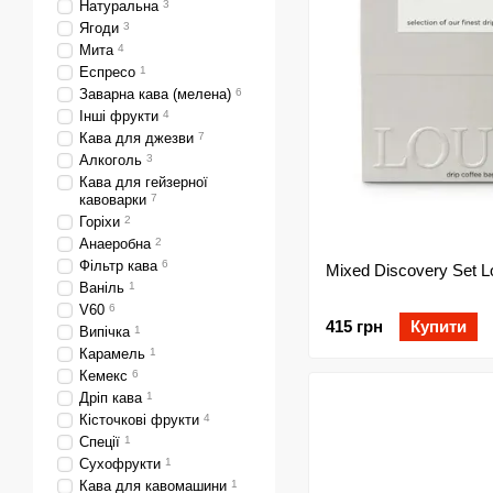
Натуральна
3
Ягоди
3
Мита
4
Еспресо
1
Заварна кава (мелена)
6
Інші фрукти
4
Кава для джезви
7
Алкоголь
3
Кава для гейзерної
кавоварки
7
Горіхи
2
Анаеробна
2
Фільтр кава
6
Mixed Discovery Set L
Ваніль
1
V60
6
415 грн
Купити
Випічка
1
Карамель
1
Кемекс
6
Дріп кава
1
Кісточкові фрукти
4
Спеції
1
Сухофрукти
1
Кава для кавомашини
1