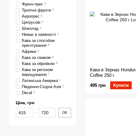
Френч-прес
6
Тропічні фрукти
3
Аеропрес
6
Цитрусові
4
Шоколад
1
Немає в наявності
1
Кава за способом
приготування
8
Африка
5
Кава за смаком
8
Кава за обробкою
8
Кава в Зернах Hondur
Кава за регіоном
вирощування
7
Coffee 250 г
Латинська Америка
4
495 грн
Купити
Південно-Східна Азія
1
Decaf
1
Ціна, грн
Від Ціна, грн
До Ціна, грн
ОК