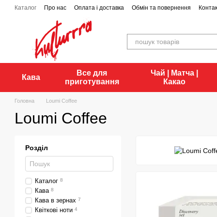
Перейти до основного контенту
Каталог
Про нас
Оплата і доставка
Обмін та повернення
Конта
Все для
Чай | Матча |
Кава
приготування
Какао
Головна
Loumi Coffee
Loumi Coffee
Розділ
Каталог
8
Кава
8
Кава в зернах
7
Квіткові ноти
4