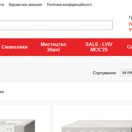
кти
Відгуки про магазин
Політика конфіденційності
Г
П
0
Мистецтво
SALE - LVIV
Смаколики
С
Зброї
MCЄʼ25
за п
Сортування: