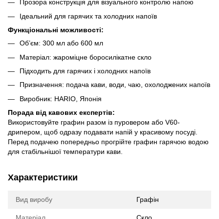
Прозора конструкція для візуального контролю напою
Ідеальний для гарячих та холодних напоїв
Функціональні можливості:
Об’єм: 300 мл або 600 мл
Матеріал: жароміцне боросилікатне скло
Підходить для гарячих і холодних напоїв
Призначення: подача кави, води, чаю, охолоджених напоїв
Виробник: HARIO, Японія
Порада від кавових експертів:
Використовуйте графин разом із пуровером або V60-
дрипером, щоб одразу подавати напій у красивому посуді.
Перед подачею попередньо прогрійте графин гарячою водою
для стабільнішої температури кави.
Характеристики
Вид виробу
Графін
Матеріал
Скло