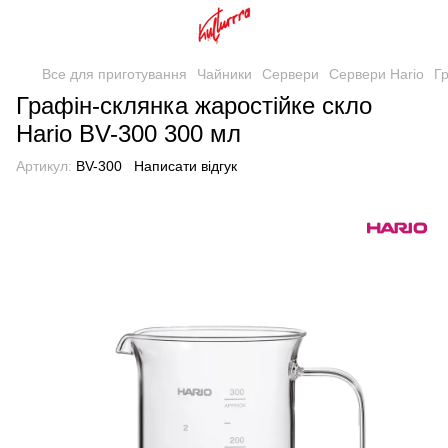
Все для приготування
Чайники
Сервери
Сервери Hario
Гр
Графін-склянка жаростійке скло
Hario BV-300 300 мл
Артикул:
BV-300
Написати відгук