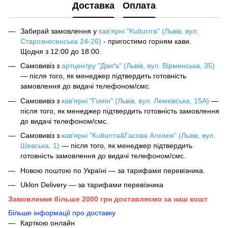
Доставка
Оплата
Забирай замовлення у
кав‘ярні "Kulturrra" (Львів, вул.
Старознесенська 24-26)
- пригостимо горням кави.
Щодня з 12:00 до 18:00.
Самовивіз з
артцентру "Дзиґа" (Львів, вул. Вірменська, 35)
— після того, як менеджер підтвердить готовність
замовлення до видачі телефоном/смс.
Самовивіз з
кав'ярні "Гомін" (Львів, вул. Лемківська, 15А)
—
після того, як менеджер підтвердить готовність замовлення
до видачі телефоном/смс.
Самовивіз з
кав'ярні "Kulturrra&Гасова Алхімія" (Львів, вул.
Шевська, 1)
— після того, як менеджер підтвердить
готовність замовлення до видачі телефоном/смс.
Новою поштою по Україні — за тарифами перевізника.
Uklon Delivery — за тарифами перевізника
Замовлення більше 2000 грн доставляємо за наш кошт
Більше інформації про доставку
Карткою онлайн