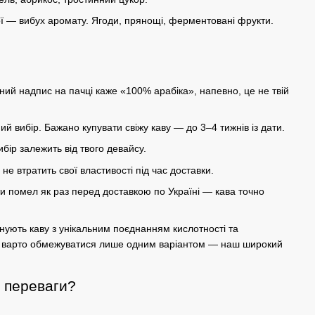
ї
— вибух аромату. Ягоди, прянощі, ферментовані фрукти.
иний надпис на пачці каже «100%
арабіка
», напевно, це не твій
ний вибір. Бажано купувати свіжу каву — до 3–4 тижнів із дати.
ибір залежить від твого девайсу.
 не втратить свої властивості під час
доставки
.
ти помел як раз перед
доставкою по Україні
— кава точно
нують каву з
унікальним
поєднанням
кислотності
та
 не варто обмежуватися лише одним варіантом — наш широкий
є переваги?