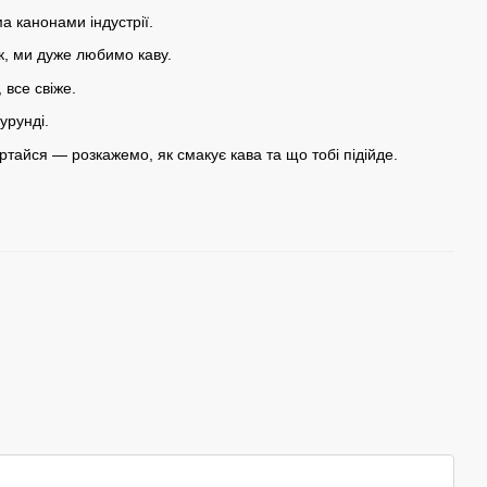
а канонами індустрії.
ак, ми дуже любимо каву.
 все свіже.
урунді.
ертайся — розкажемо, як смакує кава та що тобі підійде.