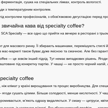
ферментація, сушка на спеціальних ліжках, контроль вологості.
ади з температурним контролем.
під контролем професіоналів, з обов’язковою дегустацією перед п
 звичайна кава від specialty coffee?
 SCA Specialty — все одно що прийти на вечерю в ресторані з трьом
т для масового ринку. Її збирають машинами, перемішують стиглі й 
 мас-маркеті також буває дуже якісною та смачною. Але без гаранті
offee
— це зовсім інший підхід. Тут немає випадкових рішень. Ягоди
аштоване під конкретну партію. У чашці — не просто чорний
напій
,
ecialty coffee
, ніж
клімат
у
країні
вирощування та
процес
виробництва
. Для спеш
 ягоди сушать цілими. Більше солодкості, менше
кислотності
. У ча
ромивається, м’якоть одразу видаляється. У смаку — цитруси, квіти
о сушать із частиною м’якоті. Дає збалансований профіль — караме