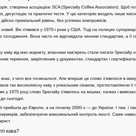
орія, створена асоціацією
SCA
(Specialty Coffee Association). Щоб п
з, дегустацію та практичні тести. У цю категорію входить лише
якіс
 дійсно преміальний рівень, без усіляких компромісів.
новий. Він з’явився у 1970-і роки у США. Тоді на полицях супермар
 походження. Вона часто не відповідала чинним стандартам, а її
с
ну каву
від мас-маркету, власники кав’ярень стали писати Specialty н
ійним терміном, закріпленим у документах,
стандартах
і сертифіката
е знає, з чого все починалося. Але вперше це слово з’явилося в аме
вала так
високоякісну
каву з
унікальним смаком
, протиставляючи її
е у 1975 році слово Specialty з’явилось на мішках, пачках і вивіс
 до сьогодні.
і
прийшла до Європи, а на початку 2000-х — до України. І там, і та
х фермерів, забезпечуючи максимальний контроль
якості
. Саме навко
арист.
ті кава?