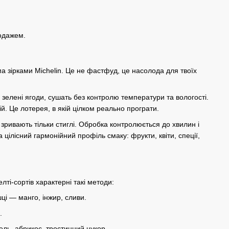
родажем.
а зірками Michelin. Це не фастфуд, це насолода для твоїх
зелені ягоди, сушать без контролю температури та вологості.
й. Це лотерея, в якій цілком реально програти.
 зривають тільки стиглі. Обробка контролюється до хвилин і
 а цілісний гармонійний профіль смаку: фрукти, квіти, спеції,
елті-
сортів
характерні такі методи:
шці — манго, інжир, сливи.
.
ль, абрикос, тростинний цукор.