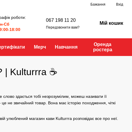
Бажання
Вхід
рафік роботи:
067 198 11 20
Мій кошик
н-Сб
Передзвонити вам?
9:00-18:00
Оренда
ертифікати
Мерч
Навчання
ростера
 | Kulturrra ☕
ке слово здається тобі незрозумілим, можеш називати її
це не звичайний товар. Вона має історію походження, чіткі
 твій улюблений
магазин кави
Kulturrra розповідає все про неї.