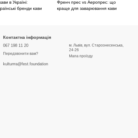
ави в Україні:
Френч прес vs Аеропрес: що
раїнські бренди кави
краще для заварювання кави
Контактна інформація
067 198 11 20
м. Львів, вул. Старознесенська,
24-26
Передзвонити вам?
Мапа проїзду
kulturrra@fest.foundation