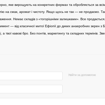
ерно, яке
вирощують
на конкретних фермах та обробляється за всім
тію на смак, аромат і чистоту. Якщо щось не так — не продаємо. Т
маження. Немає складів з «тогорішніми залишками». Все продається,
мент — від класичної митої Ефіопії до диких анаеробних зерен з Б
, а твої кавові бро. Без понтів, маркетингу та складних термінів. Зв
Увійти за допомогою