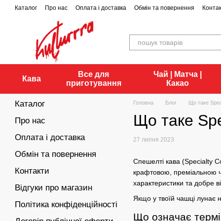
Перейти до основного контенту
Каталог
Про нас
Оплата і доставка
Обмін та повернення
Конта
Все для
Чай | Матча |
Кава
приготування
Какао
Каталог
Головна
Блог
Що таке Speci
Що таке Spec
Про нас
Оплата і доставка
27 липня 2023
Обмін та повернення
Спешелті кава (Specialty C
Контакти
крафтовою, преміальною чи
характеристики та добре 
Відгуки про магазин
Якщо у твоїй
чашці
лунає н
Політика конфіденційності
Що означає термін