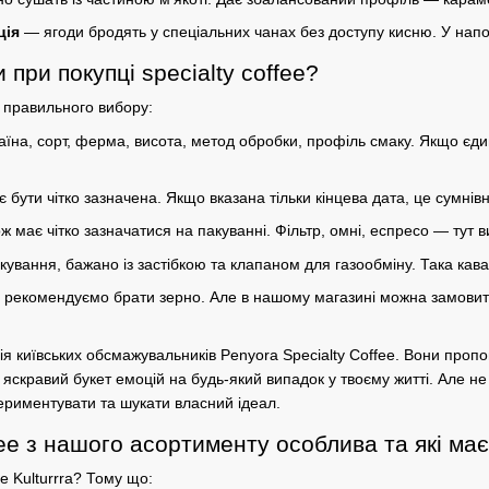
ція
— ягоди бродять у спеціальних чанах без доступу кисню. У
напо
при покупці specialty coffee?
 правильного вибору:
раїна,
сорт
, ферма, висота, метод обробки, профіль смаку. Якщо єд
є бути чітко зазначена. Якщо вказана тільки кінцева дата, це сумнів
ож має чітко зазначатися на пакуванні. Фільтр, омні, еспресо — тут в
кування, бажано із застібкою та клапаном для газообміну. Така кава
ди рекомендуємо брати
зерно
. Але в нашому магазині можна замови
.
я київських обсмажувальників
Penyora Specialty Coffee
. Вони пропо
е
яскравий
букет емоцій на будь-який випадок у твоєму житті. Але
ериментувати та шукати власний ідеал.
fee з нашого асортименту особлива та які ма
е Kulturrra? Тому що: