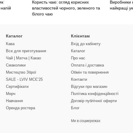
як
Користь чаю: огляд корисних
Виробники к
 напій
властивостей чорного, зеленого та
найкращі ук
білого чаю
Каталог
Клієнтам
Кава
Вхід до кабінету
Все для приготування
Каталог
Чай | Матча | Какао
Про нас
Смаколики
Оплата і доставка
Мистецтво Зброї
Обмін та повернення
SALE - LVIV MCЄʼ25
Контакти
Сертифікати
Відгуки про магазин
Мерч
Політика конфіденційності
Навчання
Договір публічної оферти
Оренда ростера
Блог
Ми в соцмережах