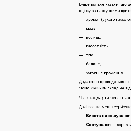
Вище ми вже казали, що це
оцінку
за наступними крит
аромат
(сухого і змеле
смак;
посмак;
кислотність;
тіло;
баланс;
загальне враження.
Додатково проводяться огля
Якщо хімічний склад не ві
Які стандарти якості з
Далі все не менш серйозно
Висота вирощування
Сортування
— зерна ма