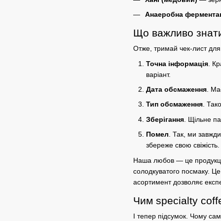
Анаеробна фермента
Що важливо знати 
Отже, тримай чек-лист для
Точна інформація
. К
варіант.
Дата обсмаження
. Ма
Тип обсмаження
. Так
Зберігання
. Щільне па
Помел
. Так, ми завж
збереже свою свіжість
Наша любов — це продукці
солодкуватого
посмаку. Ц
асортимент
дозволяє експ
Чим specialty cof
І тепер підсумок. Чому сам