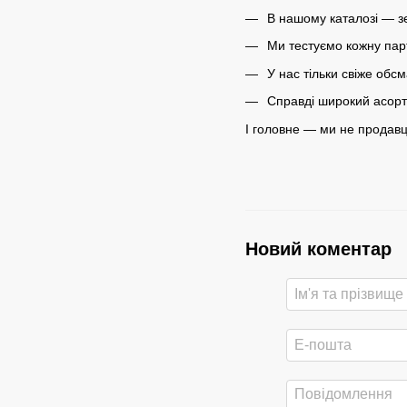
В нашому каталозі — з
Ми тестуємо кожну пар
У нас тільки свіже обс
Справді широкий асорти
І головне — ми не продавці
Новий коментар