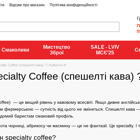
кти
Відгуки про магазин
Політика конфіденційності
Г
П
0
Мистецтво
SALE - LVIV
Смаколики
С
Зброї
MCЄʼ25
alty Coffee (спешелті кава) ? | Kulturrra ☕
ialty Coffee (спешелті кава) ?
offee) — це вищий рівень у кавовому всесвіті. Якщо дивне англійсь
 фермерською — сутність від цього не зміниться. Спешелті кава — 
відомий баристам смаковий профіль.
ота чорниці, абрикосу чи жасмину — це не фантазії. Це specialty. І
 specialty coffee?