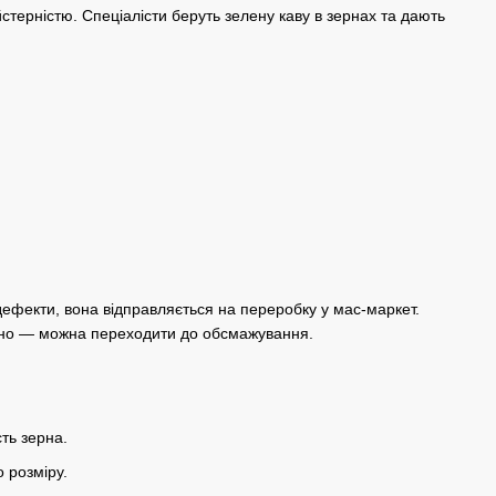
йстерністю. Спеціалісти беруть зелену
каву в зернах
та дають
і дефекти, вона відправляється на переробку у мас-маркет.
ьно — можна переходити до
обсмажування
.
сть зерна.
 розміру.