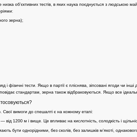
 низка об’єктивних тестів, в яких наука поєднується з людською ма
еріями:
ного зерна);
д і фізичні тести. Якщо в партії є пліснява, зіпсовані ягоди чи інш
дповідає стандартам,
зерна
також відбраковуються. Якщо все ідеал
астосовуються?
. Свої вимоги до
спешалті
є на кожному етапі:
— від 1200 м і вище. Це впливає на
кислотність
, солодкість і щільні
ють бути однорідними, без сколів, без залишків м’якоті, однакового