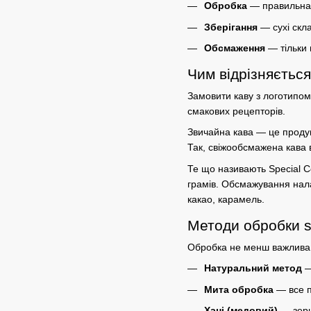
Обробка
— правильна 
Зберігання
— сухі скл
Обсмаження
— тільки 
Чим відрізняється
Замовити каву
з логотипом
смакових рецепторів.
Звичайна кава — це продук
Так,
свіжообсмажена кава
в
Те що називають
Special C
грамів. Обсмажування нал
какао, карамель.
Методи обробки sp
Обробка не менш важлива
Натуральний метод
—
Мита обробка
— все п
Хані (медовий)
— зерн