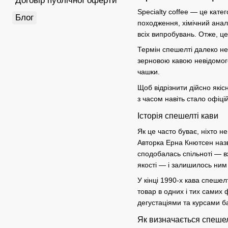
Договір публічної оферти
Specialty coffee
— це катег
Блог
походження, хімічний аналі
всіх випробувань. Отже, це
Термін
спешелті
далеко не 
зерновою кавою невідомого
чашки.
Щоб відрізнити дійсно
якіс
з часом навіть стало офіц
Історія спешелті кави
Як це часто буває, ніхто н
Авторка Ерна Кнютсен наз
сподобалась спільноті — вж
якості — і залишилось ним
У кінці 1990-х
кава спешелт
товар в одних і тих сами
дегустаціями та курсами б
Як визначається спешел