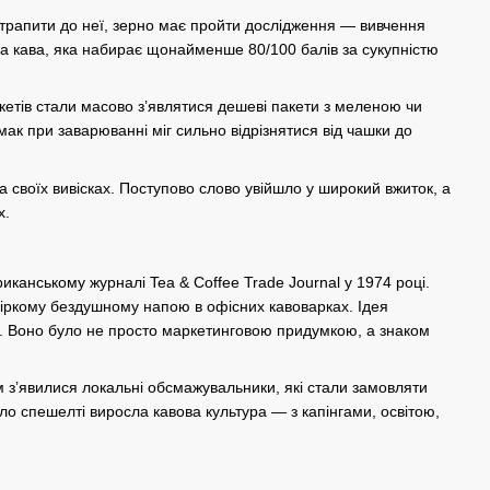
отрапити до неї,
зерно
має пройти дослідження — вивчення
на кава
, яка набирає щонайменше 80/100
балів
за сукупністю
кетів стали масово з’являтися дешеві пакети з меленою чи
мак
при заварюванні міг сильно відрізнятися від чашки до
а своїх вивісках. Поступово слово увійшло у широкий вжиток, а
х.
риканському журналі Tea & Coffee Trade Journal у 1974 році.
 гіркому бездушному напою в офісних кавоварках. Ідея
ках. Воно було не просто маркетинговою придумкою, а знаком
м з’явилися локальні обсмажувальники, які стали замовляти
ло спешелті виросла кавова культура — з капінгами, освітою,