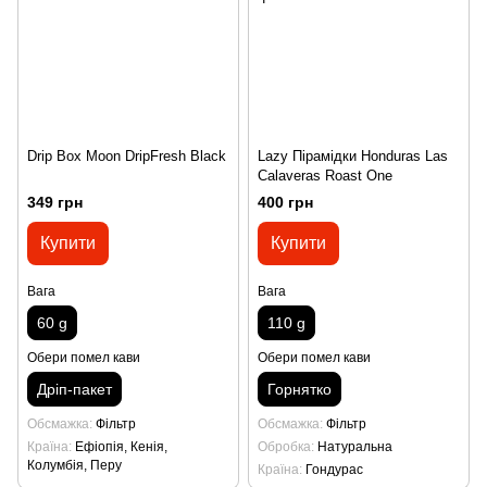
Drip Box Moon DripFresh Black
Lazy Пірамідки Honduras Las
Calaveras Roast One
349 грн
400 грн
Купити
Купити
Вага
Вага
60 g
110 g
Обери помел кави
Обери помел кави
Дріп-пакет
Горнятко
Обсмажка
Фільтр
Обсмажка
Фільтр
Країна
Ефіопія, Кенія,
Обробка
Натуральна
Колумбія, Перу
Країна
Гондурас