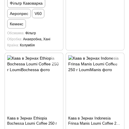
Фільтр Кавоварка
Аеропрес
V60
Кемекс
Обсмажка
Фільтр
Обробка
Анаеробна, Хані
Країна
Колумбія
Кава в Зернах Ethiopia
Кава в Зернах Indonesia
Bochessa Loumi Coffee 250 г
Frinsa Manis Loumi Coffee 250
г