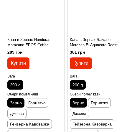
Кава в Зернах Honduras
Кава в Зернах Salvador
Matazano EPOS Coffee
Morazan El Aguacate Roast
Roasters 200 г
One 200 г
285 грн
381 грн
Купити
Купити
Вага
Вага
200 g
200 g
Обери помел кави
Обери помел кави
Зерно
Горнятко
Зерно
Горнятко
Джезва
Джезва
Гейзерна Кавоварка
Гейзерна Кавоварка