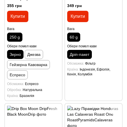
355 грн
349 грн
Купити
Купити
Вага
Вага
250 g
60 g
Обери помел кави
Обери помел кави
Зерно
Джезва
Дріп-пакет
Обсмажка
Фільтр
Гейзерна Кавоварка
Країна
Індонезія, Ефіопія,
Кенія, Колумбія
Еспресо
Обсмажка
Еспресо
Обробка
Натуральна
Країна
Бразилія