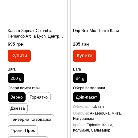
Кава в Зернах Colombia
Drip Box Mix Центр Кави
Hernando Arcila Lychi Центр
Кави 200 г
695 грн
285 грн
Купити
Купити
Вага
Вага
200 g
84 g
Обери помел кави
Обери помел кави
Зерно
Горнятко
Дріп-пакет
Обсмажка
Фільтр
Джезва
Обробка
Анаеробна, Мита,
Натуральна
Гейзерна Кавоварка
Країна
Ефіопія, Кенія,
Френч-Прес
Колумбія, Сальвадор