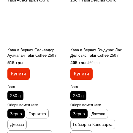
Кава в Зернах Сальвадор
Кава в Зернах Гондурас Лас
Ауачапан Tabir Coffee 250 г
Делісьяс Tabir Coffee 250 г
515 грн
405 грн
450 грн
Купити
Купити
Вага
Вага
250 g
250 g
Обери помел кави
Обери помел кави
Зерно
Горнятко
Зерно
Джезва
Джезва
Гейзерна Кавоварка