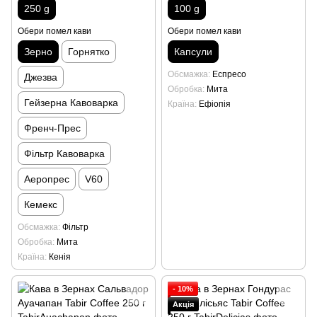
250 g
100 g
Обери помел кави
Обери помел кави
Зерно
Горнятко
Капсули
Обсмажка
Еспресо
Джезва
Обробка
Мита
Гейзерна Кавоварка
Країна
Ефіопія
Френч-Прес
Фільтр Кавоварка
Аеропрес
V60
Кемекс
Обсмажка
Фільтр
Обробка
Мита
Країна
Кенія
- 10%
Акція