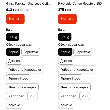
Фінка Карізал One Love Coffee
Riverside Coffee Roastery 250 г
250 г
612 грн
375 грн
680 грн
Купити
Купити
Вага
Вага
250 g
250 g
Обери помел кави
Обери помел кави
Зерно
Горнятко
Зерно
Горнятко
Джезва
Джезва
Гейзерна Кавоварка
Гейзерна Кавоварка
Френч-Прес
Френч-Прес
Фільтр Кавоварка
Фільтр Кавоварка
Аеропрес
V60
Аеропрес
V60
Кемекс
Кемекс