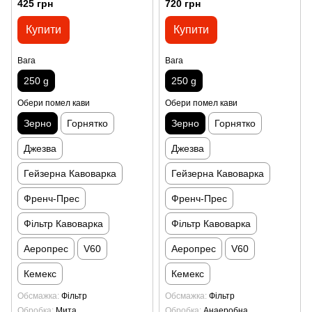
425 грн
720 грн
Купити
Купити
Вага
Вага
250 g
250 g
Обери помел кави
Обери помел кави
Зерно
Горнятко
Зерно
Горнятко
Джезва
Джезва
Гейзерна Кавоварка
Гейзерна Кавоварка
Френч-Прес
Френч-Прес
Фільтр Кавоварка
Фільтр Кавоварка
Аеропрес
V60
Аеропрес
V60
Кемекс
Кемекс
Обсмажка
Фільтр
Обсмажка
Фільтр
Обробка
Мита
Обробка
Анаеробна