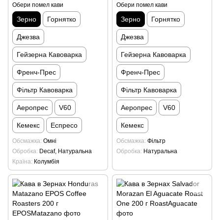
Обери помел кави
Обери помел кави
Зерно
Горнятко
Зерно
Горнятко
Джезва
Джезва
Гейзерна Кавоварка
Гейзерна Кавоварка
Френч-Прес
Френч-Прес
Фільтр Кавоварка
Фільтр Кавоварка
Аеропрес
V60
Аеропрес
V60
Кемекс
Еспресо
Кемекс
Обсмажка
Омні
Обсмажка
Фільтр
Обробка
Decaf, Натуральна
Обробка
Натуральна
Країна
Колумбія