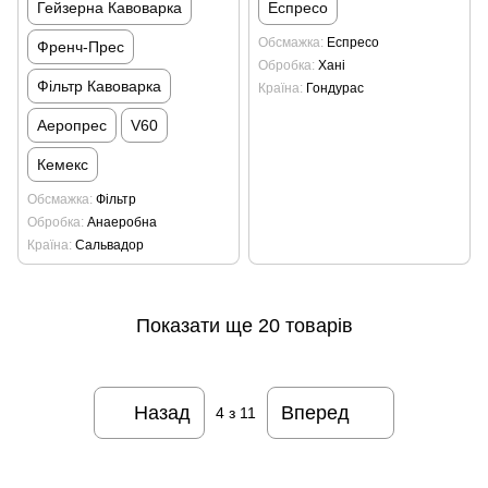
Гейзерна Кавоварка
Еспресо
Обсмажка
Еспресо
Френч-Прес
Обробка
Хані
Фільтр Кавоварка
Країна
Гондурас
Аеропрес
V60
Кемекс
Обсмажка
Фільтр
Обробка
Анаеробна
Країна
Сальвадор
Показати ще 20 товарів
Назад
Вперед
4
з 11