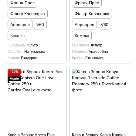
Френч-Прес
Френч-Прес
Фільтр Кавоварка
Фільтр Кавоварка
Аеропрес
V60
Аеропрес
V60
Кемекс
Кемекс
Обсмажка
Фільтр
Обсмажка
Фільтр
Обробка
Натуральна
Обробка
Анаеробна
Країна
Гондурас
Країна
Сальвадор
- 10%
Акція
Кава в Зернах Коста Ріка
Кава в Зернах Kenya Kamvui