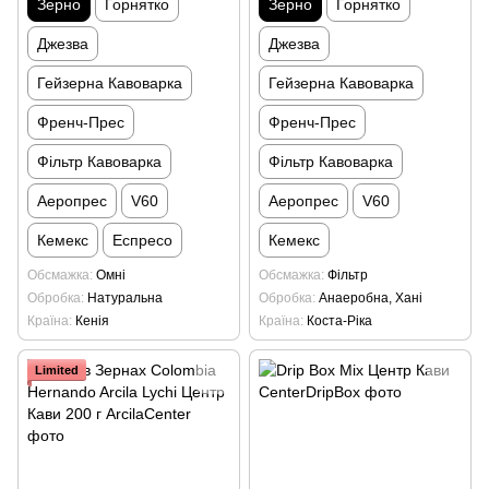
Зерно
Горнятко
Зерно
Горнятко
Джезва
Джезва
Гейзерна Кавоварка
Гейзерна Кавоварка
Френч-Прес
Френч-Прес
Фільтр Кавоварка
Фільтр Кавоварка
Аеропрес
V60
Аеропрес
V60
Кемекс
Еспресо
Кемекс
Обсмажка
Омні
Обсмажка
Фільтр
Обробка
Натуральна
Обробка
Анаеробна, Хані
Країна
Кенія
Країна
Коста-Ріка
Limited