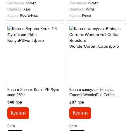
Обсмажка
Фільтр
Обсмажка
Фільтр
Обробка
Хані
Обробка
Мита
Країна
Коста-Ріка
Країна
Кенія
Кава в Зернах Кенія PB Фунт
Кава в капсулах Ethiopia
кави 250 г
Coromii WonderFull Coffee
Roasters
540 грн
287 грн
Купити
Купити
Вага
Вага