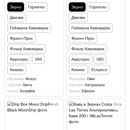
Зерно
Горнятко
Зерно
Горнятко
Джезва
Джезва
Гейзерна Кавоварка
Гейзерна Кавоварка
Френч-Прес
Френч-Прес
Фільтр Кавоварка
Фільтр Кавоварка
Аеропрес
V60
Аеропрес
V60
Кемекс
Кемекс
Еспресо
Обсмажка
Фільтр
Обсмажка
Омні
Обробка
Мита
Обробка
Натуральна
Країна
Колумбія
Країна
Ефіопія