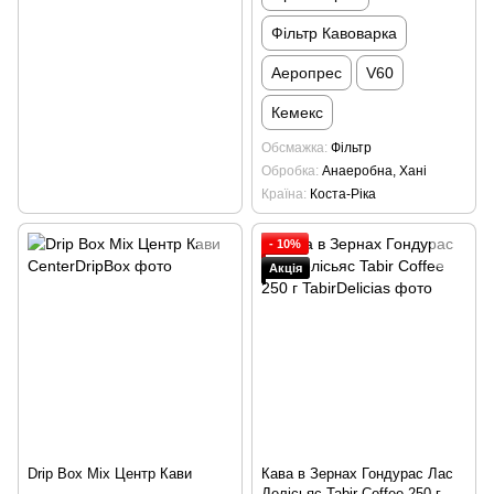
Фільтр Кавоварка
Аеропрес
V60
Кемекс
Обсмажка
Фільтр
Обробка
Анаеробна, Хані
Країна
Коста-Ріка
- 10%
Акція
Drip Box Mix Центр Кави
Кава в Зернах Гондурас Лас
Делісьяс Tabir Coffee 250 г