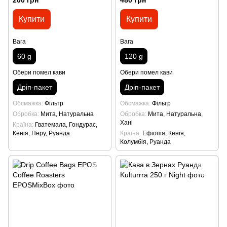
Купити
Купити
Вага
Вага
60 g
120 g
Обери помел кави
Обери помел кави
Дріп-пакет
Дріп-пакет
Обсмажка
Фільтр
Обсмажка
Фільтр
Обробка
Мита, Натуральна
Обробка
Мита, Натуральна,
Хані
Країна
Гватемала, Гондурас,
Кенія, Перу, Руанда
Країна
Ефіопія, Кенія,
Колумбія, Руанда