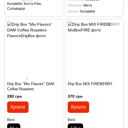
Колумбія, Коста-Ріка,
Обробка
Мита
Сальвадор
Країна
Колумбія
1
Drip Box "Mix Flavors" DAM
Drip Box MIX FIREBERRY
Coffee Roasters
280 грн
370 грн
Купити
Купити
Вага
Вага
84 g
120 g