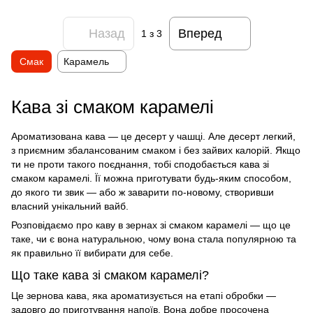
Назад
Вперед
1
з 3
Смак
Карамель
Кава зі смаком карамелі
Ароматизована кава
— це десерт у чашці. Але десерт легкий,
з приємним збалансованим
смаком
і без зайвих калорій. Якщо
ти не проти такого поєднання, тобі сподобається
кава зі
смаком карамелі
. Її можна
приготувати
будь-яким способом,
до якого ти звик — або ж заварити по-новому, створивши
власний унікальний вайб.
Розповідаємо про
каву в зернах зі смаком
карамелі — що це
таке, чи є вона натуральною, чому вона стала популярною та
як правильно її вибирати для себе.
Що таке кава зі смаком карамелі?
Це зернова кава, яка ароматизується на етапі обробки —
задовго до приготування напоїв. Вона добре просочена