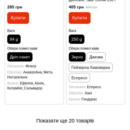
285 грн
405 грн
450 грн
Купити
Купити
Вага
Вага
84 g
250 g
Обери помел кави
Обери помел кави
Дріп-пакет
Зерно
Джезва
Обсмажка
Фільтр
Гейзерна Кавоварка
Обробка
Анаеробна, Мита,
Натуральна
Еспресо
Країна
Ефіопія, Кенія,
Обсмажка
Еспресо
Колумбія, Сальвадор
Обробка
Хані
Країна
Гондурас
Показати ще 20 товарів