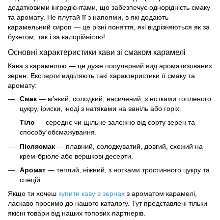
додатковими інгредієнтами, що забезпечує однорідність
смаку
та
аромату
. Не плутай її з
напоями
, в які додають
карамельний сироп — це різні поняття, які відрізняються як за
букетом, так і за калорійністю!
Основні характеристики кави зі смаком карамелі
Кава з карамеллю
— це дуже популярний вид ароматизованих
зерен
. Експерти виділяють такі характеристики її смаку та
аромату:
Смак
— м’який, солодкий,
насичений
, з нотками топленого
цукру, іриски, іноді з натяками на ваніль або горіх.
Тіло
— середнє чи щільне залежно від
сорту
зерен та
способу обсмажування.
Післясмак
— плавний, солодкуватий, довгий, схожий на
крем-брюле або вершкові десерти.
Аромат
— теплий, ніжний, з нотками тростинного цукру та
спецій.
Якщо ти хочеш
купити каву в зернах
з
ароматом карамелі
,
ласкаво просимо до нашого каталогу. Тут представлені тільки
якісні товари від наших топових партнерів.