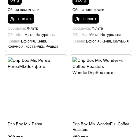
Обери помел кави
Обери помел кави
Дріп-пакет
Дріп-пакет
Обсмажка
Фільтр
Обсмажка
Фільтр
Обробка
Мита, Натуральна
Обробка
Мита, Натуральна
Країна
Ефіопія, Кенія,
Країна
Ефіопія, Кенія, Колумбія
Колумбія, Коста-Ріка, Руанда
Drip Box Mix Perea
Drip Box Mix WonderFull Coffee
Roasters
200 грн
480 грн