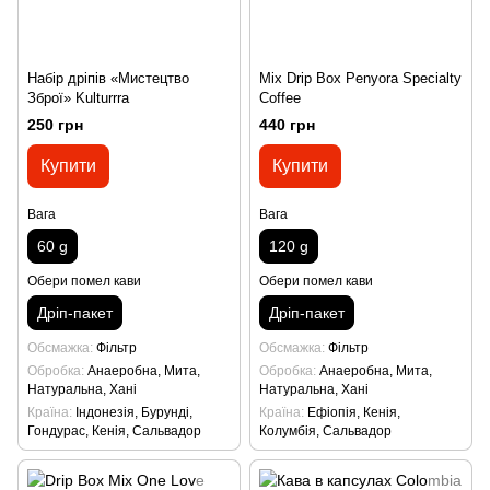
Набір дріпів «Мистецтво
Mix Drip Box Penyora Specialty
Зброї» Kulturrra
Coffee
250 грн
440 грн
Купити
Купити
Вага
Вага
60 g
120 g
Обери помел кави
Обери помел кави
Дріп-пакет
Дріп-пакет
Обсмажка
Фільтр
Обсмажка
Фільтр
Обробка
Анаеробна, Мита,
Обробка
Анаеробна, Мита,
Натуральна, Хані
Натуральна, Хані
Країна
Індонезія, Бурунді,
Країна
Ефіопія, Кенія,
Гондурас, Кенія, Сальвадор
Колумбія, Сальвадор