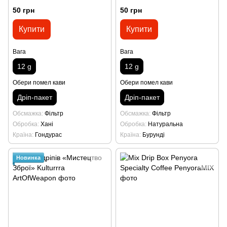
50 грн
50 грн
Купити
Купити
Вага
Вага
12 g
12 g
Обери помел кави
Обери помел кави
Дріп-пакет
Дріп-пакет
Обсмажка
Фільтр
Обсмажка
Фільтр
Обробка
Хані
Обробка
Натуральна
Країна
Гондурас
Країна
Бурунді
Новинка