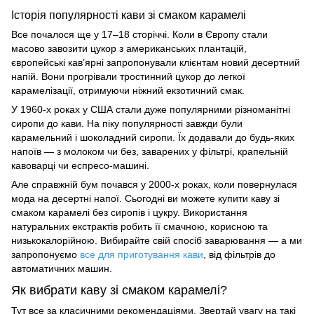
Історія популярності кави зі смаком карамелі
Все почалося ще у 17–18 сторіччі. Коли в Європу стали
масово завозити цукор з американських плантацій,
європейські кав’ярні запропонували клієнтам новий десертний
напій. Вони прогрівали тростинний цукор до легкої
карамелізації, отримуючи ніжний екзотичний смак.
У 1960-х роках у США стали дуже популярними різноманітні
сиропи до кави. На піку популярності завжди були
карамельний і шоколадний сиропи. Їх додавали до будь-яких
напоїв — з молоком чи без, заварених у фільтрі, крапельній
кавоварці чи еспресо-машині.
Але справжній бум почався у 2000-х роках, коли повернулася
мода на десертні напої. Сьогодні ви можете
купити каву зі
смаком карамелі
без сиропів і цукру. Використання
натуральних екстрактів робить її смачною, корисною та
низькокалорійною. Вибирайте свій спосіб заварювання — а ми
запропонуємо
все для приготування кави
, від фільтрів до
автоматичних машин.
Як вибрати каву зі смаком карамелі?
Тут все за класичними рекомендаціями. Звертай увагу на такі