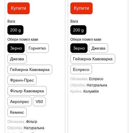
Купити
Купити
Вага
Вага
200 g
200 g
Обери помел кави
Обери помел кави
Зерно
Горнятко
Зерно
Джезва
Джезва
Гейзерна Кавоварка
Гейзерна Кавоварка
Еспресо
Обсмажка
Еспресо
Френч-Прес
Обробка
Натуральна
Фільтр Кавоварка
Країна
Колумбія
Аеропрес
V60
Кемекс
Обсмажка
Фільтр
Обробка
Натуральна