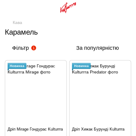
Кава
Карамель
Фільтр
За популярністю
1
Новинка
Новинка
Дріп Mirage Гондурас Kulturrra
Дріп Хижак Бурунді Kulturrra