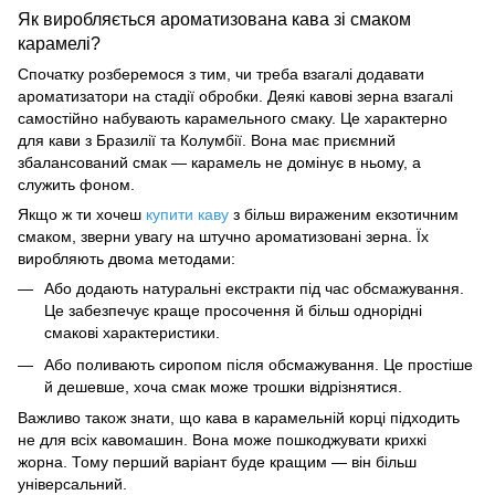
Як виробляється ароматизована кава зі смаком
карамелі?
Спочатку розберемося з тим, чи треба взагалі додавати
ароматизатори на стадії обробки. Деякі
кавові
зерна взагалі
самостійно набувають карамельного смаку. Це характерно
для кави з Бразилії та Колумбії. Вона має приємний
збалансований
смак — карамель
не домінує в ньому, а
служить фоном.
Якщо ж ти хочеш
купити каву
з більш вираженим екзотичним
смаком, зверни увагу на штучно ароматизовані зерна. Їх
виробляють двома методами:
Або додають натуральні екстракти під час обсмажування.
Це забезпечує краще просочення й більш однорідні
смакові характеристики.
Або поливають сиропом після обсмажування. Це простіше
й дешевше, хоча смак може трошки відрізнятися.
Важливо також знати, що кава в карамельній корці підходить
не для всіх кавомашин. Вона може пошкоджувати крихкі
жорна. Тому перший варіант буде кращим — він більш
універсальний.