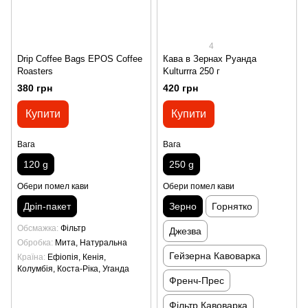
4
Drip Coffee Bags EPOS Coffee
Кава в Зернах Руанда
Roasters
Kulturrra 250 г
380 грн
420 грн
Купити
Купити
Вага
Вага
120 g
250 g
Обери помел кави
Обери помел кави
Дріп-пакет
Зерно
Горнятко
Обсмажка
Фільтр
Джезва
Обробка
Мита, Натуральна
Гейзерна Кавоварка
Країна
Ефіопія, Кенія,
Колумбія, Коста-Ріка, Уганда
Френч-Прес
Фільтр Кавоварка