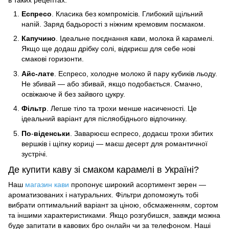
в таких рецептах:
Еспресо
. Класика без компромісів. Глибокий щільний
напій. Заряд бадьорості з ніжним кремовим посмаком.
Капучино
. Ідеальне поєднання кави, молока й карамелі.
Якщо ще додаш дрібку солі, відкриєш для себе нові
смакові горизонти.
Айс-лате
. Еспресо, холодне молоко й пару кубиків льоду.
Не збивай — або збивай, якщо подобається. Смачно,
освіжаюче й без зайвого цукру.
Фільтр
. Легше тіло та трохи менше насиченості. Це
ідеальний варіант для післяобіднього відпочинку.
По
-
віденськи
. Заварюєш еспресо, додаєш трохи збитих
вершків і щіпку кориці — маєш десерт для романтичної
зустрічі.
Де купити каву зі смаком карамелі в Україні?
Наш
магазин кави
пропонує
широкий асортимент
зерен —
ароматизованих і натуральних. Фільтри допоможуть тобі
вибрати оптимальний варіант за ціною, обсмаженням, сортом
та іншими характеристиками. Якщо розгубишся, завжди можна
буде запитати в кавових бро онлайн чи за телефоном. Наші