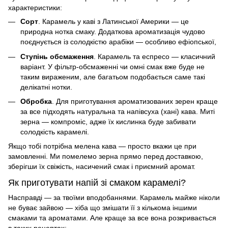
характеристики:
Сорт
.
Карамель у каві
з Латинської Америки — це
природна нотка смаку. Додаткова ароматизація чудово
поєднується із солодкістю арабіки — особливо ефіопської,
Ступінь обсмаження
. Карамель та еспресо — класичний
варіант. У фільтр-обсмаженні чи омні смак вже буде не
таким вираженим, але багатьом подобається саме такі
делікатні нотки.
Обробка
. Для приготування ароматизованих зерен краще
за все підходять натуральна та напівсуха (хані) кава. Миті
зерна — компроміс, адже їх кислинка буде забивати
солодкість карамелі.
Якщо тобі потрібна
мелена кава
— просто вкажи це при
замовленні. Ми помелемо зерна прямо перед
доставкою
,
зберігши їх свіжість, насичений смак і приємний аромат.
Як приготувати напій зі смаком карамелі?
Насправді — за твоїми вподобаннями. Карамель майже ніколи
не буває зайвою — хіба що змішати її з кількома іншими
смаками та ароматами. Але краще за все вона розкривається