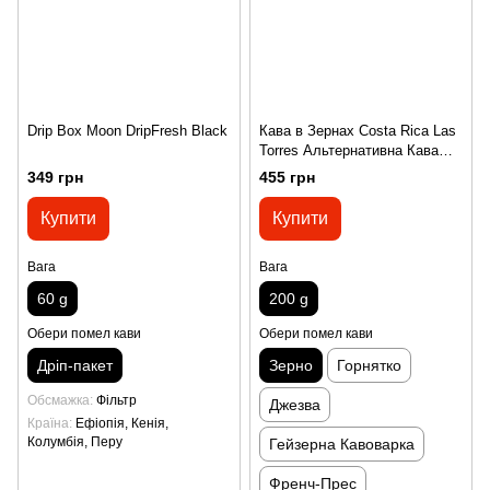
Drip Box Moon DripFresh Black
Кава в Зернах Costa Rica Las
Torres Альтернативна Кава
200 г
349 грн
455 грн
Купити
Купити
Вага
Вага
60 g
200 g
Обери помел кави
Обери помел кави
Дріп-пакет
Зерно
Горнятко
Обсмажка
Фільтр
Джезва
Країна
Ефіопія, Кенія,
Колумбія, Перу
Гейзерна Кавоварка
Френч-Прес