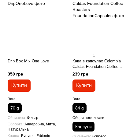
1
Drip Box Mix One Love
Кава в капсулах Colombia
Caldas Foundation Coffee
Roasters
350 грн
239 грн
Купити
Купити
Вага
Вага
70 g
84 g
Обсмажка
Фільтр
Обери помел кави
Обробка
Анаеробна, Мита,
Капсули
Натуральна
Країна
Бурунді, Ефіопія,
Обсмажка
Еспресо