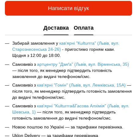
Написати відгук
Доставка
Оплата
Забирай замовлення у
кав‘ярні "Kulturrra" (Львів, вул.
Старознесенська 24-26)
- пригостимо горням кави.
Щодня з 12:00 до 18:00.
Самовивіз з
артцентру "Дзиґа" (Львів, вул. Вірменська, 35)
— після того, як менеджер підтвердить готовність
замовлення до видачі телефоном/смс.
Самовивіз з
кав'ярні "Гомін" (Львів, вул. Лемківська, 15А)
—
після того, як менеджер підтвердить готовність замовлення
до видачі телефоном/смс.
Самовивіз з
кав'ярні "Kulturrra&Гасова Алхімія" (Львів, вул.
Шевська, 1)
— після того, як менеджер підтвердить
готовність замовлення до видачі телефоном/смс.
Новою поштою по Україні — за тарифами перевізника.
Uklon Delivery — за тарифами перевізника