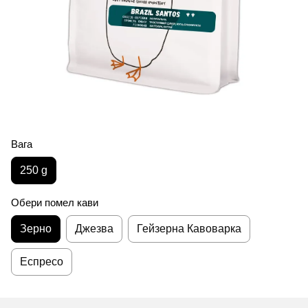
Вага
250 g
Обери помел кави
Зерно
Джезва
Гейзерна Кавоварка
Еспресо