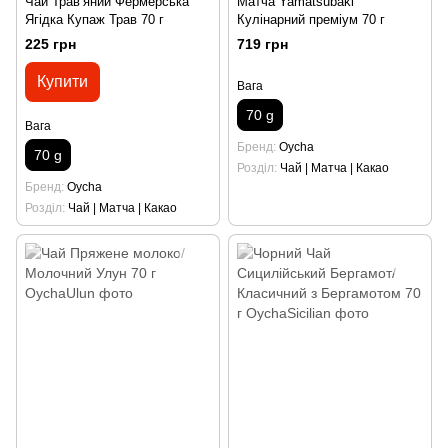
Чай Травʼяний Фермерська
Матча Yamatsubaki
Ягідка Купаж Трав 70 г
Кулінарний преміум 70 г
225 грн
719 грн
Купити
Вага
70 g
Вага
Бренд
Oycha
70 g
Розділ
Чай | Матча | Какао
Бренд
Oycha
Розділ
Чай | Матча | Какао