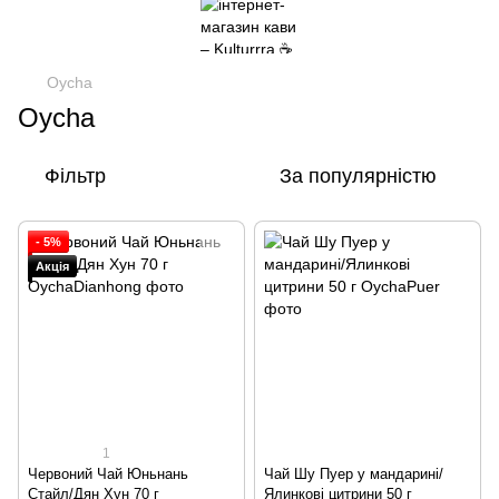
Oycha
Oycha
Фільтр
За популярністю
- 5%
Акція
1
Червоний Чай Юньнань
Чай Шу Пуер у мандарині/
Стайл/Дян Хун 70 г
Ялинкові цитрини 50 г