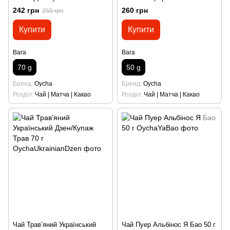
242 грн
260 грн
255 грн
Купити
Купити
Вага
Вага
70 g
50 g
Бренд
Oycha
Бренд
Oycha
Розділ
Чай | Матча | Какао
Розділ
Чай | Матча | Какао
Чай Травʼяний Український
Чай Пуер Альбінос Я Бао 50 г