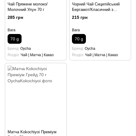
Чай Пряжене молоко/
Чорний Чай Сицилійський
Молочний Улун 70 г
Бергамот/Класичний з
Бергамотом 70 г
285 грн
215 грн
Вага
Вага
70 g
70 g
Бренд
Oycha
Бренд
Oycha
Розділ
Чай | Матча | Какао
Розділ
Чай | Матча | Какао
Матча Kokochiyoi Преміум