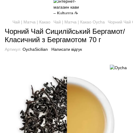
Чай | Матча | Какао
Чай | Матча | Какао Oycha
Чорний Чай 
Чорний Чай Сицилійський Бергамот/
Класичний з Бергамотом 70 г
Артикул:
OychaSicilian
Написати відгук