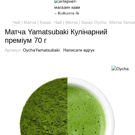
Чай | Матча | Какао
Чай | Матча | Какао Oycha
Матча Yamat
Матча Yamatsubaki Кулінарний
преміум 70 г
Артикул:
OychaYamatsubaki
Написати відгук