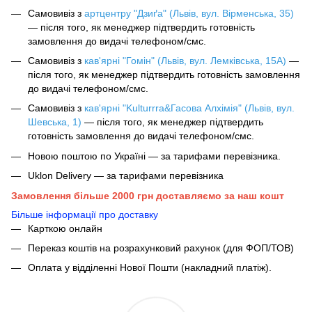
Самовивіз з
артцентру "Дзиґа" (Львів, вул. Вірменська, 35)
— після того, як менеджер підтвердить готовність
замовлення до видачі телефоном/смс.
Самовивіз з
кав'ярні "Гомін" (Львів, вул. Лемківська, 15А)
—
після того, як менеджер підтвердить готовність замовлення
до видачі телефоном/смс.
Самовивіз з
кав'ярні "Kulturrra&Гасова Алхімія" (Львів, вул.
Шевська, 1)
— після того, як менеджер підтвердить
готовність замовлення до видачі телефоном/смс.
Новою поштою по Україні — за тарифами перевізника.
Uklon Delivery — за тарифами перевізника
Замовлення більше 2000 грн доставляємо за наш кошт
Більше інформації про доставку
Карткою онлайн
Переказ коштів на розрахунковий рахунок (для ФОП/ТОВ)
Оплата у відділенні Нової Пошти (накладний платіж).