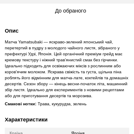
До обраного
Опис
Матча Yamatsubaki — яскраво-зелений японський чай,
перетертий в пудру з молодого чайного листя, зібраного у
префектурі Удзі, Японія. Цей органічний преміум грейд має
кремову текстуру і ніжний трав’янистий смак без гірчинки.
Ідеально підходить для освіжаючих міксів з рослинним або
коров'ячим молоком. Яскрава свіжість та густа, щільна піна
роблять його відмінним для матча-лате, коктейлів та домашніх
десертів. Сезон збору — кінець весни-початок літа, машинний
збір листя. Ідеально для експериментів з новими рецептами
або для приготування десертів та морозива.
Смакові нотки:
Трава, кукурудза, зелень
Характеристики
Країна
Япоіня