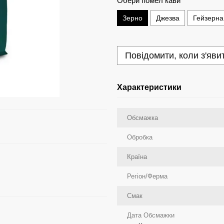
Обери помел кави
Зерно
Джезва
Гейзерна
Повідомити, коли з'яви
Характеристики
Обсмажка
Обробка
Країна
Регіон/Ферма
Смак
Дата Обсмажки