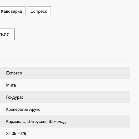
 Кавоварка
Еспресо
ться
Еспресо
Мита
Гондурас
Кооператив Аруко
Карамель
,
Цитрусові
,
Шоколад
25.05.2026