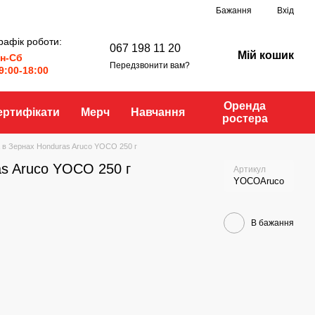
Бажання
Вхід
рафік роботи:
067 198 11 20
Мій кошик
н-Сб
Передзвонити вам?
9:00-18:00
Оренда
ертифікати
Мерч
Навчання
ростера
 в Зернах Honduras Aruco YOCO 250 г
as Aruco YOCO 250 г
Артикул
YOCOAruco
В бажання