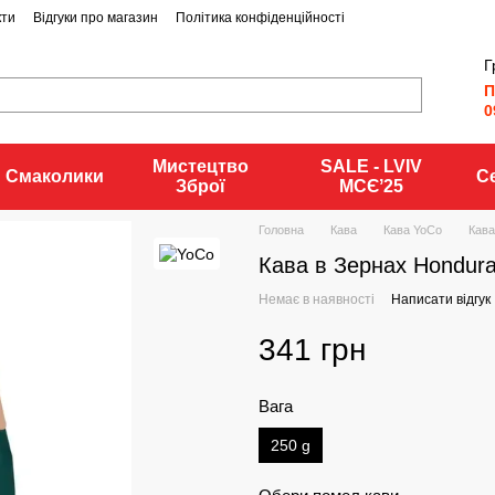
кти
Відгуки про магазин
Політика конфіденційності
Г
П
0
Мистецтво
SALE - LVIV
Смаколики
С
Зброї
MCЄʼ25
Головна
Кава
Кава YoCo
Кава
Кава в Зернах Hondur
Немає в наявності
Написати відгук
341 грн
Вага
250 g