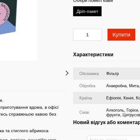
Обери помел кави
Дріп-пакет
Купити
Характеристики
Обсмажка
Фільтр
Обробка
Анаеробна
,
Мита
Країна
Ефіопія
,
Кенія
,
К
я.
 приготування вдома, в офісі
Алкоголь
,
Горіхи
Смак
йтесь справжньою кавою без
фрукти
,
Цитрусов
Новий відгук або комента
ка та стиглого абрикоса