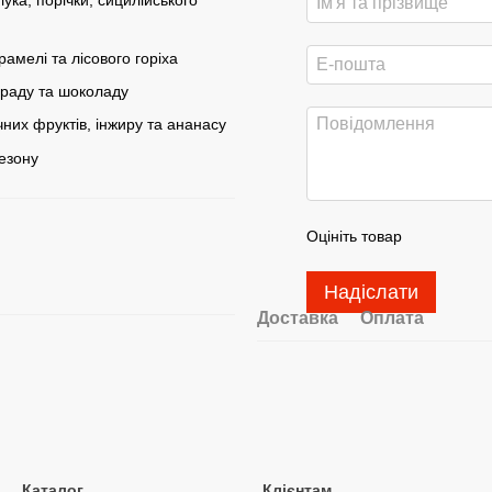
ука, порічки, сицилійського
рамелі та лісового горіха
граду та шоколаду
чних фруктів, інжиру та ананасу
сезону
Оцініть товар
Надіслати
Доставка
Оплата
Каталог
Клієнтам