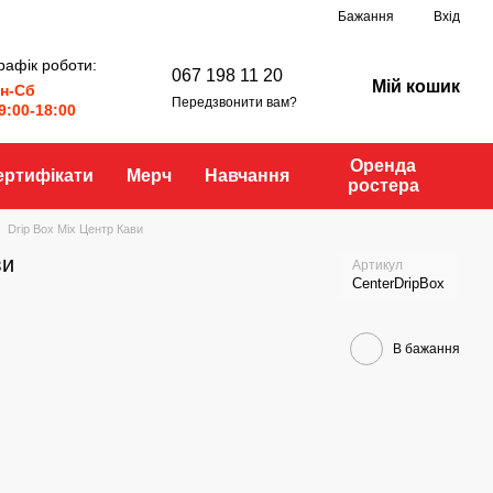
Бажання
Вхід
рафік роботи:
067 198 11 20
Мій кошик
н-Сб
Передзвонити вам?
9:00-18:00
Оренда
ертифікати
Мерч
Навчання
ростера
Drip Box Mix Центр Кави
ви
Артикул
CenterDripBox
В бажання