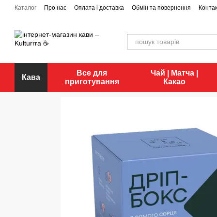
Перейти до основного контенту
Каталог
Про нас
Оплата і доставка
Обмін та повернення
Конта
Все для
Чай | Матча |
Кава
приготування
Какао