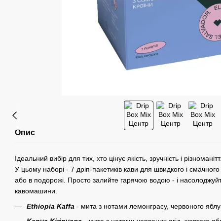
Опис
Ідеальний вибір для тих, хто цінує якість, зручність і різноманітт
У цьому наборі - 7 дріп-пакетиків кави для швидкого і смачного
або в подорожі. Просто залийте гарячою водою - і насолоджу
кавомашини.
Ethiopia Kaffa
- мита з нотами лемонграсу, червоного яблу