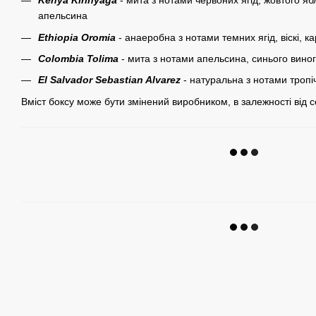
Kenya Kirinyaga
- мита з нотами червоних ягід, жовтого ябл
апельсина
Ethiopia Oromia
- анаеробна з нотами темних ягід, віскі, ка
Colombia Tolima
- мита з нотами апельсина, синього вино
El Salvador Sebastian Alvarez
- натуральна з нотами тропі
Вміст боксу може бути змінений виробником, в залежності від 