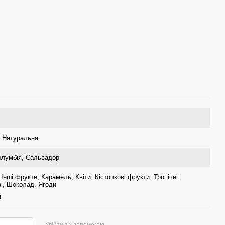
,
Натуральна
олумбія
,
Сальвадор
,
Інші фрукти
,
Карамель
,
Квіти
,
Кісточкові фрукти
,
Тропічні
і
,
Шоколад
,
Ягоди
р
Увійти за допомогою