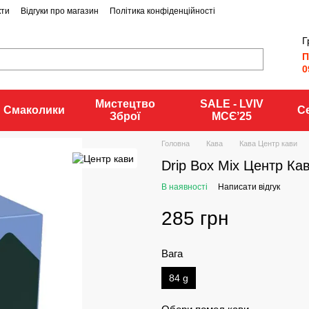
кти
Відгуки про магазин
Політика конфіденційності
Г
П
0
Мистецтво
SALE - LVIV
Смаколики
С
Зброї
MCЄʼ25
Головна
Кава
Кава Центр кави
Drip Box Mix Центр Ка
В наявності
Написати відгук
285 грн
Вага
84 g