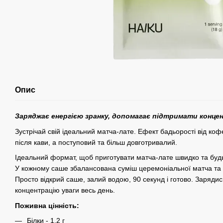
Опис
Заряджає енергією зранку, допомагає підтримати концен
Зустрічай свій ідеальний матча-лате. Ефект бадьорості від кофе
після кави, а поступовий та більш довготривалий.
Ідеальний формат, щоб приготувати матча-лате швидко та бу
У кожному саше збалансована суміш церемоніальної матча та
Просто відкрий саше, залий водою, 90 секунд і готово. Зарядис
концентрацію уваги весь день.
Поживна цінність:
Білки - 1.2 г