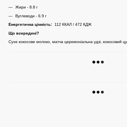
Жири - 8.8 г
Вуглеводи - 6.9 г
Енергетична цінність:
112 ККАЛ / 472 КДЖ
Що всередині?
Сухе кокосове молоко, матча церемоніальна удзі, кокосовий цу