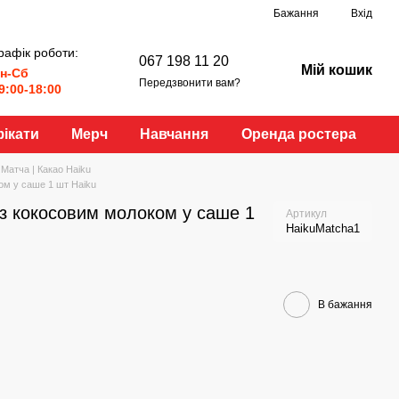
Бажання
Вхід
рафік роботи:
067 198 11 20
Мій кошик
н-Сб
Передзвонити вам?
9:00-18:00
ікати
Мерч
Навчання
Оренда ростера
 Матча | Какао Haiku
ом у саше 1 шт Haiku
з кокосовим молоком у саше 1
Артикул
HaikuMatcha1
В бажання