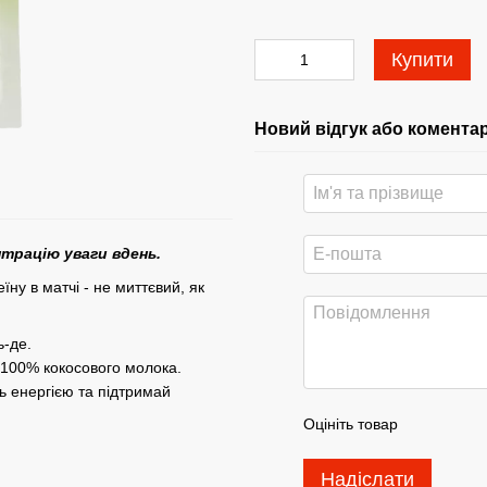
Купити
Новий відгук або комента
трацію уваги вдень.
їну в матчі - не миттєвий, як
дь-де.
 100% кокосового молока.
ь енергією та підтримай
Оцініть товар
Надіслати