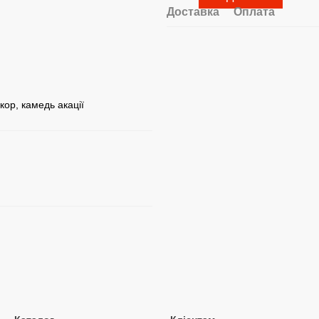
Доставка
Оплата
кор, камедь акації