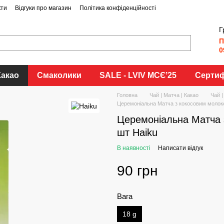
кти
Відгуки про магазин
Політика конфіденційності
Г
П
0
Какао
Смаколики
SALE - LVIV MCЄʼ25
Сертиф
Головна
Чай | Матча | Какао
Чай |
Церемоніальна Матча з кокосовим молок
Церемоніальна Матча 
шт Haiku
В наявності
Написати відгук
90 грн
Вага
18 g