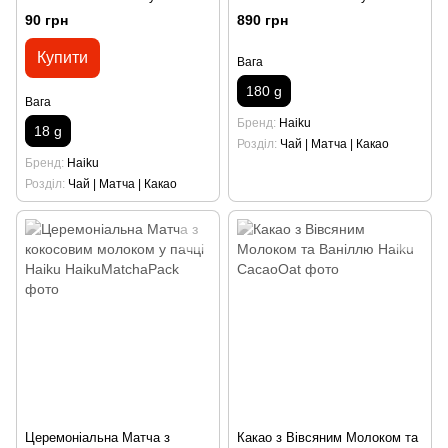
шт Haiku
Haiku
90 грн
890 грн
Купити
Вага
180 g
Вага
Бренд
Haiku
18 g
Розділ
Чай | Матча | Какао
Бренд
Haiku
Розділ
Чай | Матча | Какао
Церемоніальна Матча з
Какао з Вівсяним Молоком та