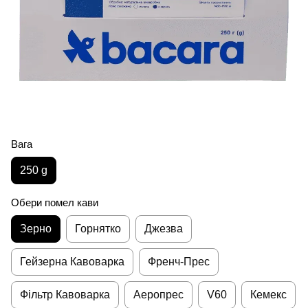
Вага
250 g
Обери помел кави
Зерно
Горнятко
Джезва
Гейзерна Кавоварка
Френч-Прес
Фільтр Кавоварка
Аеропрес
V60
Кемекс