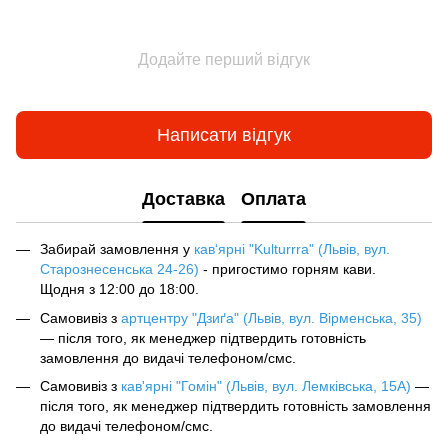
Додайте перший відгук
Написати відгук
Доставка
Оплата
Забирай замовлення у
кав‘ярні "Kulturrra" (Львів, вул.
Старознесенська 24-26)
- пригостимо горням кави.
Щодня з 12:00 до 18:00.
Самовивіз з
артцентру "Дзиґа" (Львів, вул. Вірменська, 35)
— після того, як менеджер підтвердить готовність
замовлення до видачі телефоном/смс.
Самовивіз з
кав'ярні "Гомін" (Львів, вул. Лемківська, 15А)
—
після того, як менеджер підтвердить готовність замовлення
до видачі телефоном/смс.