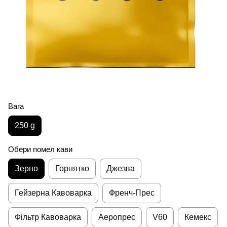
Вага
250 g
Обери помел кави
Зерно
Горнятко
Джезва
Гейзерна Кавоварка
Френч-Прес
Фільтр Кавоварка
Аеропрес
V60
Кемекс