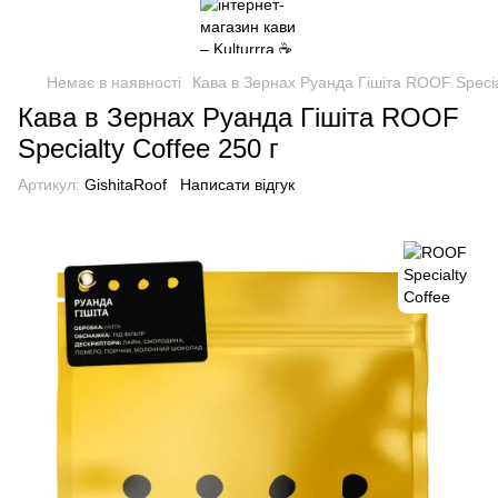
Немає в наявності
Кава в Зернах Руанда Гішіта ROOF Special
Кава в Зернах Руанда Гішіта ROOF
Specialty Coffee 250 г
Артикул:
GishitaRoof
Написати відгук