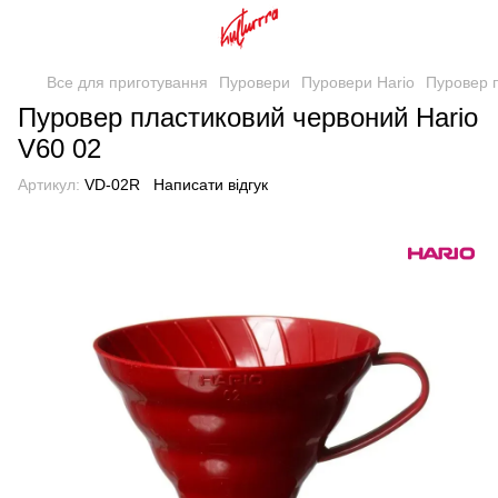
Все для приготування
Пуровери
Пуровери Hario
Пуровер п
Пуровер пластиковий червоний Hario
V60 02
Артикул:
VD-02R
Написати відгук