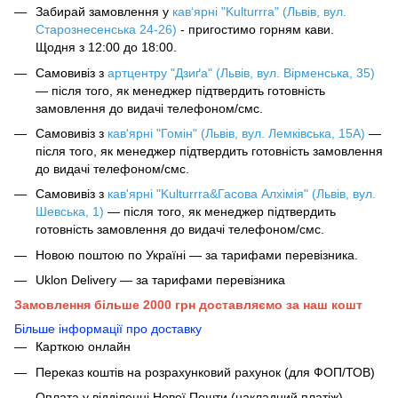
Забирай замовлення у
кав‘ярні "Kulturrra" (Львів, вул.
Старознесенська 24-26)
- пригостимо горням кави.
Щодня з 12:00 до 18:00.
Самовивіз з
артцентру "Дзиґа" (Львів, вул. Вірменська, 35)
— після того, як менеджер підтвердить готовність
замовлення до видачі телефоном/смс.
Самовивіз з
кав'ярні "Гомін" (Львів, вул. Лемківська, 15А)
—
після того, як менеджер підтвердить готовність замовлення
до видачі телефоном/смс.
Самовивіз з
кав'ярні "Kulturrra&Гасова Алхімія" (Львів, вул.
Шевська, 1)
— після того, як менеджер підтвердить
готовність замовлення до видачі телефоном/смс.
Новою поштою по Україні — за тарифами перевізника.
Uklon Delivery — за тарифами перевізника
Замовлення більше 2000 грн доставляємо за наш кошт
Більше інформації про доставку
Карткою онлайн
Переказ коштів на розрахунковий рахунок (для ФОП/ТОВ)
Оплата у відділенні Нової Пошти (накладний платіж).