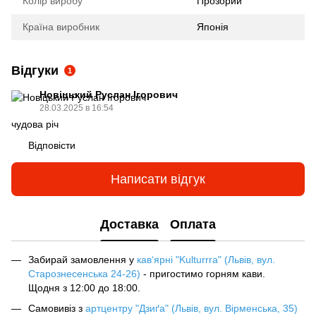
Колір виробу
Прозорий
Країна виробник
Японія
Відгуки
1
Новіцький Руслан Ігорович
28.03.2025 в 16:54
чудова річ
Відповісти
Написати відгук
Доставка
Оплата
Забирай замовлення у
кав‘ярні "Kulturrra" (Львів, вул.
Старознесенська 24-26)
- пригостимо горням кави.
Щодня з 12:00 до 18:00.
Самовивіз з
артцентру "Дзиґа" (Львів, вул. Вірменська, 35)