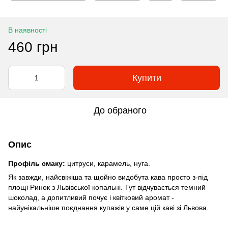
В наявності
460 грн
Купити
До обраного
Опис
Профіль смаку:
цитруси, карамель, нуга.
Як завжди, найсвіжіша та щойно видобута кава просто з-під
площі Ринок з Львівської копальні. Тут відчувається темний
шоколад, а допитливий почує і квітковий аромат -
найунікальніше поєднання купажів у саме цій каві зі Львова.