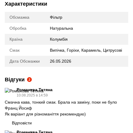
Характеристики
Обсмажка
Фільтр
Обробка
Натуральна
Країна
Колумбія
Смак
Випічка
,
Горіхи
,
Карамель
,
Цитрусові
Дата Обсмажки
26.05.2026
Відгуки
2
Романова Тетяна
10.08.2025 в 14:59
Смачна кава, тонкий смак. Брала на заміну, поки не було
Франц Йосиф
Як варіант для різноманіття рекомендую)
Відповісти
Романова Тетяна