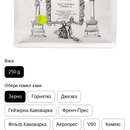
Вага
250 g
Обери помел кави
Зерно
Горнятко
Джезва
Гейзерна Кавоварка
Френч-Прес
Фільтр Кавоварка
Аеропрес
V60
Кемекс