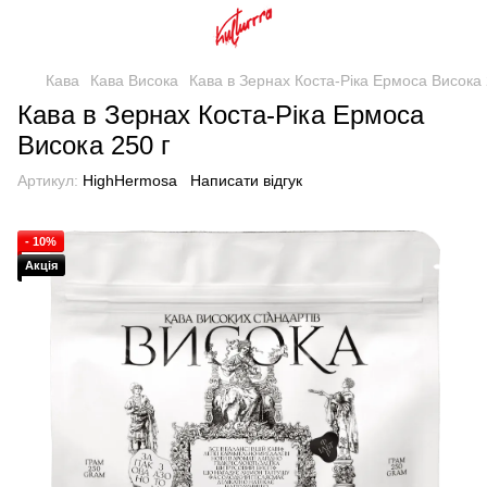
Кава
Кава Висока
Кава в Зернах Коста-Ріка Ермоса Висока 
Кава в Зернах Коста-Ріка Ермоса
Висока 250 г
Артикул:
HighHermosa
Написати відгук
- 10%
Акція