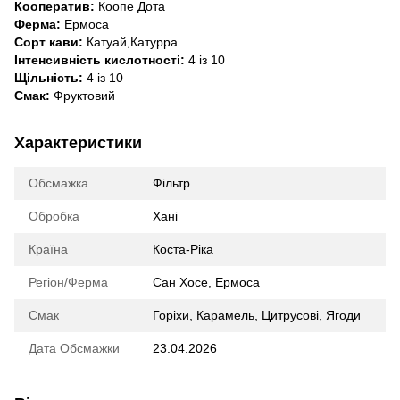
Кооператив:
Коопе Дота
Ферма:
Ермоса
Сорт кави:
Катуай,Катурра
Інтенсивність кислотності:
4 із 10
Щільність:
4 із 10
Смак:
Фруктовий
Характеристики
Обсмажка
Фільтр
Обробка
Хані
Країна
Коста-Ріка
Регіон/Ферма
Сан Хосе, Ермоса
Смак
Горіхи
,
Карамель
,
Цитрусові
,
Ягоди
Дата Обсмажки
23.04.2026