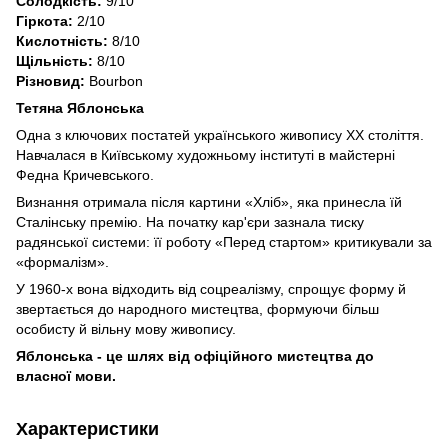
Солодкість:
9/10
Гіркота:
2/10
Кислотність:
8/10
Щільність:
8/10
Різновид:
Bourbon
Тетяна Яблонська
Одна з ключових постатей українського живопису XX століття.
Навчалася в Київському художньому інституті в майстерні
Федна Кричевського.
Визнання отримала після картини «Хліб», яка принесла їй
Сталінську премію. На початку кар'єри зазнала тиску
радянської системи: її роботу «Перед стартом» критикували за
«формалізм».
У 1960-х вона відходить від соцреалізму, спрощує форму й
звертається до народного мистецтва, формуючи більш
особисту й вільну мову живопису.
Яблонська - це шлях від офіційного мистецтва до
власної мови.
Характеристики