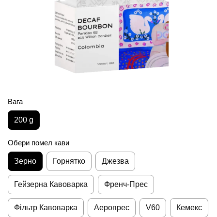
Вага
200 g
Обери помел кави
Зерно
Горнятко
Джезва
Гейзерна Кавоварка
Френч-Прес
Фільтр Кавоварка
Аеропрес
V60
Кемекс