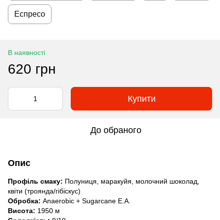
Еспресо
В наявності
620 грн
Купити
До обраного
Опис
Профіль смаку:
Полуниця, маракуйя, молочний шоколад,
квіти (троянда/гібіскус)
Обробка:
Anaerobic + Sugarcane E.A.
Висота:
1950 м