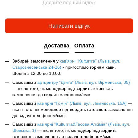
Додайте перший відгук
Написати відгук
Доставка
Оплата
Забирай замовлення у
кав‘ярні "Kulturrra" (Львів, вул.
Старознесенська 24-26)
- пригостимо горням кави.
Щодня з 12:00 до 18:00.
Самовивіз з
артцентру "Дзиґа" (Львів, вул. Вірменська, 35)
— після того, як менеджер підтвердить готовність
замовлення до видачі телефоном/смс.
Самовивіз з
кав'ярні "Гомін" (Львів, вул. Лемківська, 15А)
—
після того, як менеджер підтвердить готовність замовлення
до видачі телефоном/смс.
Самовивіз з
кав'ярні "Kulturrra&Гасова Алхімія" (Львів, вул.
Шевська, 1)
— після того, як менеджер підтвердить
готовність замовлення до видачі телефоном/смс.