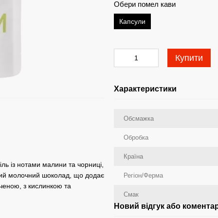
Обери помел кави
Капсули
Купити
Характеристики
Обсмажка
Обробка
Країна
ль із нотами малини та чорниці,
який молочний шоколад, що додає
Регіон/Ферма
ченою, з кислинкою та
Смак
Новий відгук або комента