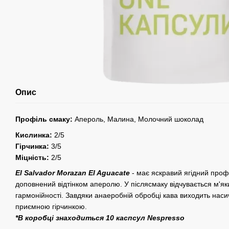
Опис
Профіль смаку:
Апероль, Малина, Молочний шоколад
Кислинка:
2/5
Гірчинка:
3/5
Міцність:
2/5
El Salvador Morazan El Aguacate
- має яскравий ягідний профі
доповнений відтінком аперолю. У післясмаку відчувається м'
гармонійності. Завдяки анаеробній обробці кава виходить наси
приємною гірчинкою.
*В коробці знаходиться 10 каспсул Nespresso