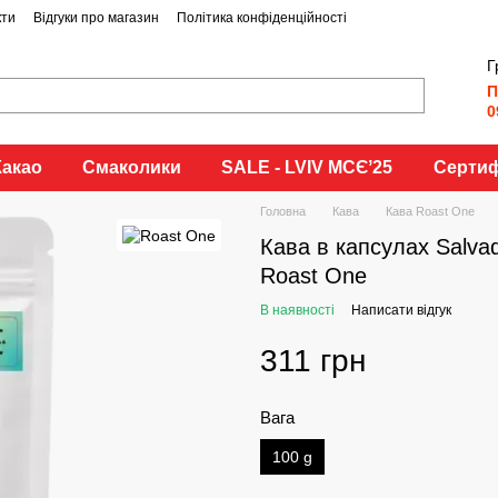
кти
Відгуки про магазин
Політика конфіденційності
Г
П
0
Какао
Смаколики
SALE - LVIV MCЄʼ25
Сертиф
Головна
Кава
Кава Roast One
Кава в капсулах Salva
Roast One
В наявності
Написати відгук
311 грн
Вага
100 g