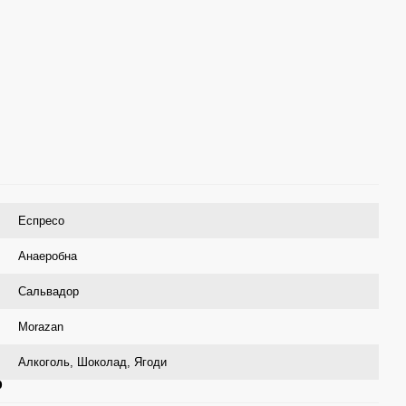
Еспресо
Анаеробна
Сальвадор
Morazan
Алкоголь
,
Шоколад
,
Ягоди
р