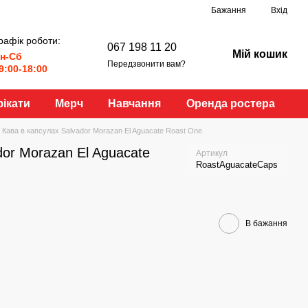
Бажання
Вхід
рафік роботи:
067 198 11 20
Мій кошик
н-Сб
Передзвонити вам?
9:00-18:00
ікати
Мерч
Навчання
Оренда ростера
Кава в капсулах Salvador Morazan El Aguacate Roast One
dor Morazan El Aguacate
Артикул
RoastAguacateCaps
В бажання