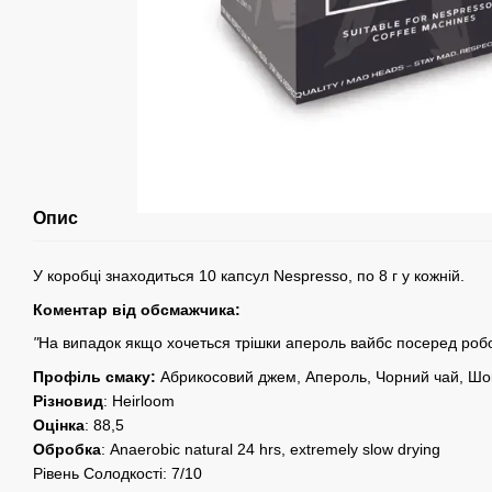
Опис
У коробці знаходиться 10 капсул Nespresso, по 8 г у кожній.
Коментар від обсмажчика:
"
На випадок якщо хочеться трішки апероль вайбс посеред роб
Профіль смаку:
Абрикосовий джем, Апероль, Чорний чай, Шо
Різновид
: Heirloom
Оцінка
: 88,5
Обробка
: Anaerobic natural 24 hrs, extremely slow drying
Рівень Солодкості: 7/10