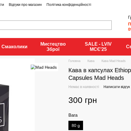
кти
Відгуки про магазин
Політика конфіденційності
Г
П
0
Мистецтво
SALE - LVIV
Смаколики
С
Зброї
MCЄʼ25
Головна
Кава
Кава Mad Heads
Кава в капсулах Ethiopi
Capsules Mad Heads
Немає в наявності
Написати відгук
300 грн
Вага
80 g