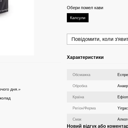
Обери помел кави
Капсули
Повідомити, коли з'яви
Характеристики
Обсмажка
Еспре
Обробка
Анаер
очого дня
.»
Країна
Ефіоп
колад
Регіон/Ферма
Yirgac
Смак
Алког
Новий відгук або комента