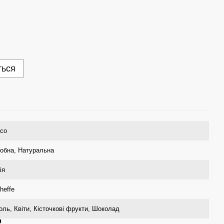
ться
со
обна
,
Натуральна
ія
heffe
оль
,
Квіти
,
Кісточкові фрукти
,
Шоколад
р