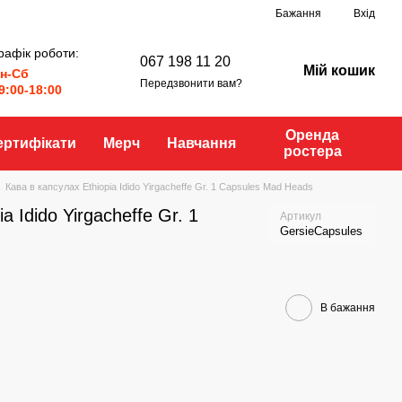
Бажання
Вхід
рафік роботи:
067 198 11 20
Мій кошик
н-Сб
Передзвонити вам?
9:00-18:00
Оренда
ертифікати
Мерч
Навчання
ростера
Кава в капсулах Ethiopia Idido Yirgacheffe Gr. 1 Capsules Mad Heads
a Idido Yirgacheffe Gr. 1
Артикул
GersieCapsules
В бажання