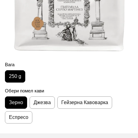
Вага
250 g
Обери помел кави
Зерно
Джезва
Гейзерна Кавоварка
Еспресо