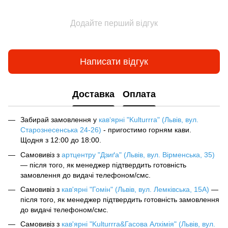
Додайте перший відгук
Написати відгук
Доставка
Оплата
Забирай замовлення у
кав‘ярні "Kulturrra" (Львів, вул.
Старознесенська 24-26)
- пригостимо горням кави.
Щодня з 12:00 до 18:00.
Самовивіз з
артцентру "Дзиґа" (Львів, вул. Вірменська, 35)
— після того, як менеджер підтвердить готовність
замовлення до видачі телефоном/смс.
Самовивіз з
кав'ярні "Гомін" (Львів, вул. Лемківська, 15А)
—
після того, як менеджер підтвердить готовність замовлення
до видачі телефоном/смс.
Самовивіз з
кав'ярні "Kulturrra&Гасова Алхімія" (Львів, вул.