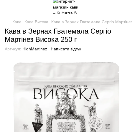
Кава
Кава Висока
Кава в Зернах Гватемала Сергіо Мартінез
Кава в Зернах Гватемала Сергіо
Мартінез Висока 250 г
Артикул:
HighMartinez
Написати відгук