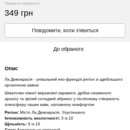
Немає в наявності
349 грн
Повідомити, коли з'явиться
До обраного
Опис
Ла Демокрасія - унікальний еко-френдлі регіон зі здебільшого
органічною кавою
Шматочки ніжної вершкової карамелі, дрібка смаженого
арахісу та зрілий солодкий абрикос у післясмаку створюють
атмосферу чашки кави, наповнену комфортом
Регіон:
Місто Ла Демокрасія, Уєуєтенанго
Інтенсивність кислотності:
3 із 10
Щільність:
6 із 10
Смак:
Карамельно-горіховий