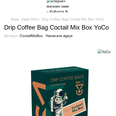
Кава
Кава YoCo
Drip Coffee Bag Coctail Mix Box YoCo
Drip Coffee Bag Coctail Mix Box YoCo
Артикул:
CoctailMixBox
Написати відгук