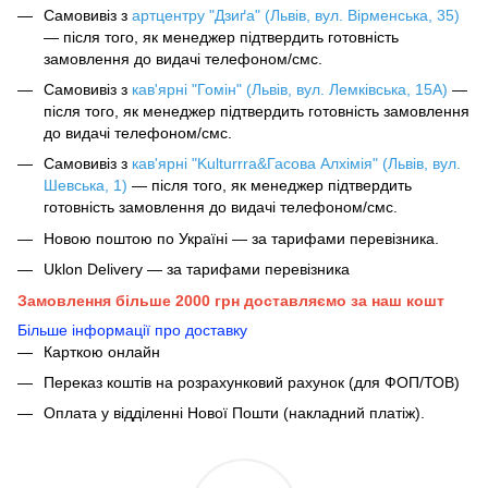
Самовивіз з
артцентру "Дзиґа" (Львів, вул. Вірменська, 35)
— після того, як менеджер підтвердить готовність
замовлення до видачі телефоном/смс.
Самовивіз з
кав'ярні "Гомін" (Львів, вул. Лемківська, 15А)
—
після того, як менеджер підтвердить готовність замовлення
до видачі телефоном/смс.
Самовивіз з
кав'ярні "Kulturrra&Гасова Алхімія" (Львів, вул.
Шевська, 1)
— після того, як менеджер підтвердить
готовність замовлення до видачі телефоном/смс.
Новою поштою по Україні — за тарифами перевізника.
Uklon Delivery — за тарифами перевізника
Замовлення більше 2000 грн доставляємо за наш кошт
Більше інформації про доставку
Карткою онлайн
Переказ коштів на розрахунковий рахунок (для ФОП/ТОВ)
Оплата у відділенні Нової Пошти (накладний платіж).