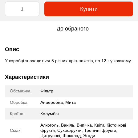
Купити
До обраного
Опис
У коробці знаходиться 5 різних дріп-пакетів, по 12 г у кожному.
Характеристики
Обсмажка
Фільтр
Обробка
Анаеробна
,
Мита
Країна
Колумбія
Алкоголь
,
Ваніль
,
Випічка
,
Квіти
,
Кісточкові
Смак
фрукти
,
Сухофрукти
,
Тропічні фрукти
,
Цитрусові
,
Шоколад
,
Ягоди