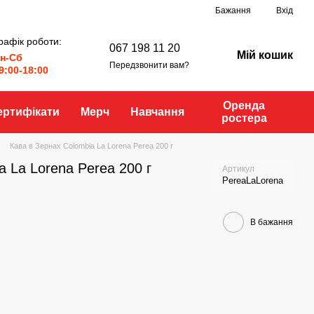
Бажання
Вхід
рафік роботи:
067 198 11 20
Мій кошик
н-Сб
Передзвонити вам?
9:00-18:00
Оренда
ертифікати
Мерч
Навчання
ростера
Кава в Зернах Colombia La Lorena Perea 200 г
a La Lorena Perea 200 г
Артикул
PereaLaLorena
В бажання