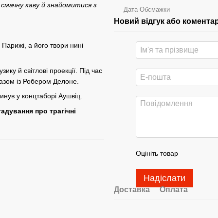
смачну каву й знайомитися з
Дата Обсмажки
Новий відгук або комента
Парижі, а його твори нині
ику й світлові проекції. Під час
азом із Робером Делоне.
инув у концтаборі Аушвіц.
гадування про трагічні
Оцініть товар
Надіслати
Доставка
Оплата