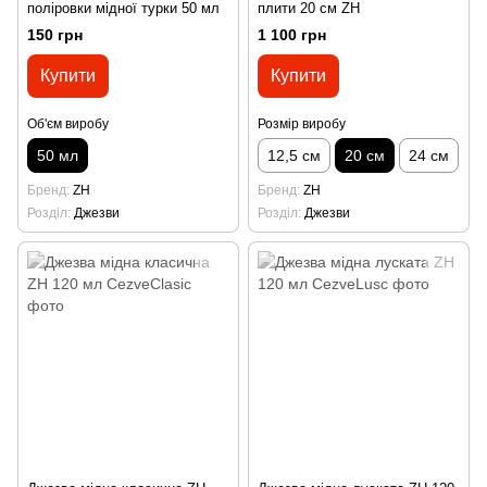
поліровки мідної турки 50 мл
плити 20 см ZH
150 грн
1 100 грн
Купити
Купити
Об'єм виробу
Розмір виробу
50 мл
12,5 см
20 см
24 см
Бренд
ZH
Бренд
ZH
Розділ
Джезви
Розділ
Джезви