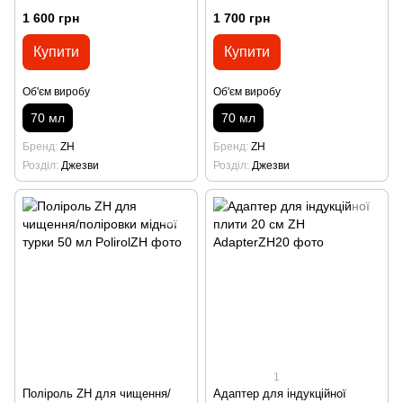
1 600 грн
1 700 грн
Купити
Купити
Об'єм виробу
Об'єм виробу
70 мл
70 мл
Бренд
ZH
Бренд
ZH
Розділ
Джезви
Розділ
Джезви
1
Поліроль ZH для чищення/
Адаптер для індукційної