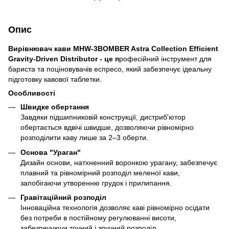
Опис
Вирівнювач кави MHW-3BOMBER Astra Collection Efficient
Gravity-Driven Distributor -
це п
рофесійний інструмент для
бариста та поціновувачів еспресо, який забезпечує ідеальну
підготовку кавової таблетки.
Особливості
Швидке обертання
Завдяки підшипниковій конструкції, дистриб'ютор
обертається вдвічі швидше, дозволяючи рівномірно
розподілити каву лише за 2–3 оберти.​
Основа "Ураган"
Дизайн основи, натхненний воронкою урагану, забезпечує
плавний та рівномірний розподіл меленої кави,
запобігаючи утворенню грудок і прилипання.​
Гравітаційний розподіл
Інноваційна технологія дозволяє каві рівномірно осідати
без потреби в постійному регулюванні висоти,
забезпечуючи точний і зручний розподіл.​