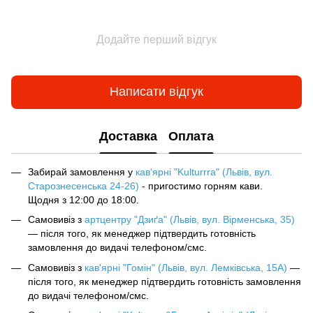
Додайте перший відгук
Написати відгук
Доставка
Оплата
Забирай замовлення у
кав‘ярні "Kulturrra" (Львів, вул.
Старознесенська 24-26)
- пригостимо горням кави.
Щодня з 12:00 до 18:00.
Самовивіз з
артцентру "Дзиґа" (Львів, вул. Вірменська, 35)
— після того, як менеджер підтвердить готовність
замовлення до видачі телефоном/смс.
Самовивіз з
кав'ярні "Гомін" (Львів, вул. Лемківська, 15А)
—
після того, як менеджер підтвердить готовність замовлення
до видачі телефоном/смс.