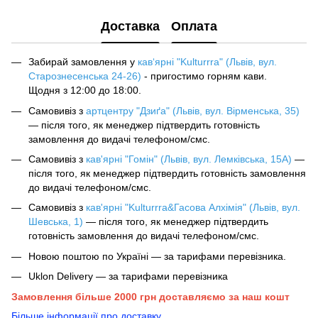
Доставка
Оплата
Забирай замовлення у
кав‘ярні "Kulturrra" (Львів, вул.
Старознесенська 24-26)
- пригостимо горням кави.
Щодня з 12:00 до 18:00.
Самовивіз з
артцентру "Дзиґа" (Львів, вул. Вірменська, 35)
— після того, як менеджер підтвердить готовність
замовлення до видачі телефоном/смс.
Самовивіз з
кав'ярні "Гомін" (Львів, вул. Лемківська, 15А)
—
після того, як менеджер підтвердить готовність замовлення
до видачі телефоном/смс.
Самовивіз з
кав'ярні "Kulturrra&Гасова Алхімія" (Львів, вул.
Шевська, 1)
— після того, як менеджер підтвердить
готовність замовлення до видачі телефоном/смс.
Новою поштою по Україні — за тарифами перевізника.
Uklon Delivery — за тарифами перевізника
Замовлення більше 2000 грн доставляємо за наш кошт
Більше інформації про доставку