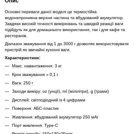
Опис
Основні переваги даної моделі це термостійка
водонепроникна верхня частина та вбудований акумулятор.
Завдяки високій точності вимірювань та швидкій реакції ваги
підійдуть як для домашнього використання, так і для кафе та
ресторанів.
Діапазон зважування від 1 до 3000 г дозволяє використовувати
пристрій як звичайні кухонні ваги.
Характеристики:
Макс. навантаження: 3 кг
Крок зважування = 0,1 г
Вага: 250 г
Заходи виміру: oz (унції), ml (мілілітри), g (грами)
Дисплей: світлодіодний із 4 цифрами
Поверхня: АБС-пластик
Живлення: вбудований акумулятор 250 мАг
Порт живлення: Type-C
Розмір виробу: 150x130x25mm