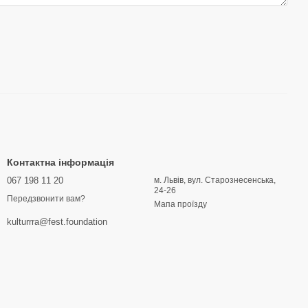
Контактна інформація
067 198 11 20
м. Львів, вул. Старознесенська,
24-26
Передзвонити вам?
Мапа проїзду
kulturrra@fest.foundation