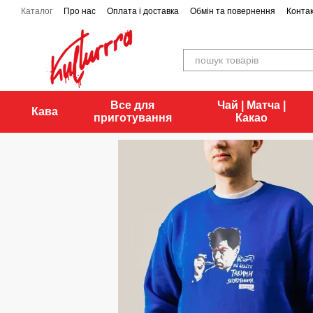
Перейти до основного контенту
Каталог
Про нас
Оплата і доставка
Обмін та повернення
Конта
Все для
Чай | Матча |
Кава
приготування
Какао