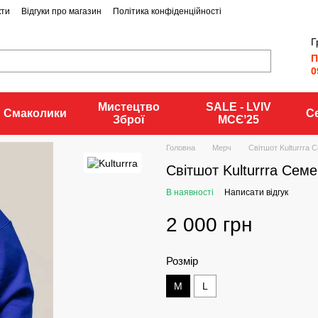
кти
Відгуки про магазин
Політика конфіденційності
Г
П
0
Мистецтво
SALE - LVIV
Смаколики
С
Зброї
MCЄʼ25
Головна
Мерч
Світшот Kulturrra 
Світшот Kulturrra Сем
В наявності
Написати відгук
2 000 грн
Розмір
M
L