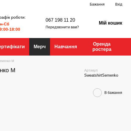
Бажання
Вхід
рафік роботи:
067 198 11 20
Мій кошик
н-Сб
Передзвонити вам?
9:00-18:00
Оренда
ертифікати
Мерч
Навчання
ростера
Семенко M
енко M
Артикул
SweatshirtSemenko
В бажання