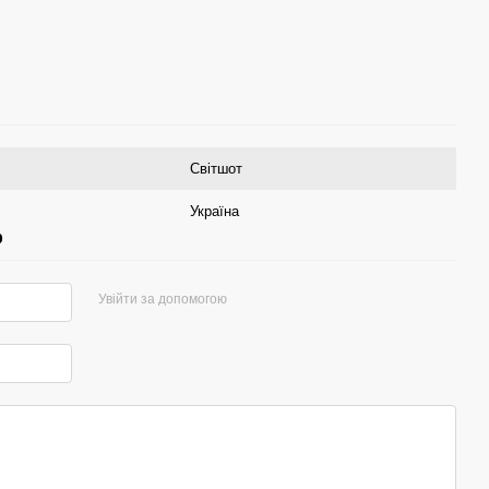
Світшот
Україна
р
Увійти за допомогою