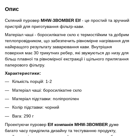
Опис
Cкляний пуровер
MHW-3BOMBER Elf
- це простий та зручний
пристрій для приготування фільтр-кави.
Матеріал чаші - боросилікатне скло є термостійким та добрим
теплопровідником, що забезпечить рівномірне нагрівання для
найкращого результату заварювання кави. Внутрішня
поверхня має 30 трикутних ребер, які звужуються до низу для
більш плавної та рівномірної екстракції і щільного прилягання
паперового фільтру.
Характеристики:
Кількість порцій: 1-2
Матеріал чаші: боросилікатне скло
Матеріал підставки: поліпропілен
Колір підставки: чорний
Вага: 290 г
Проектуючи пуровер
Elf компанія MHW-3BOMBER
дуже
багато часу приділила дизайну та тестуванню продукту,