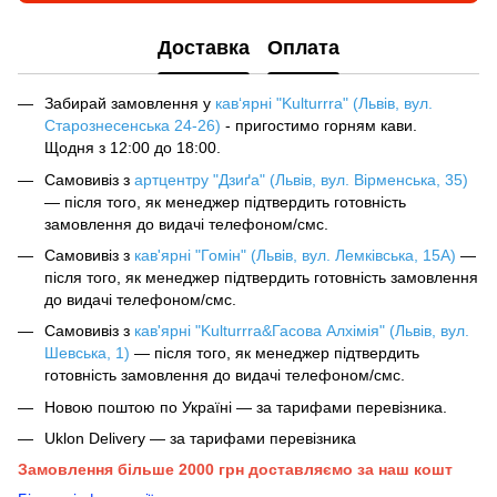
Доставка
Оплата
Забирай замовлення у
кав‘ярні "Kulturrra" (Львів, вул.
Старознесенська 24-26)
- пригостимо горням кави.
Щодня з 12:00 до 18:00.
Самовивіз з
артцентру "Дзиґа" (Львів, вул. Вірменська, 35)
— після того, як менеджер підтвердить готовність
замовлення до видачі телефоном/смс.
Самовивіз з
кав'ярні "Гомін" (Львів, вул. Лемківська, 15А)
—
після того, як менеджер підтвердить готовність замовлення
до видачі телефоном/смс.
Самовивіз з
кав'ярні "Kulturrra&Гасова Алхімія" (Львів, вул.
Шевська, 1)
— після того, як менеджер підтвердить
готовність замовлення до видачі телефоном/смс.
Новою поштою по Україні — за тарифами перевізника.
Uklon Delivery — за тарифами перевізника
Замовлення більше 2000 грн доставляємо за наш кошт