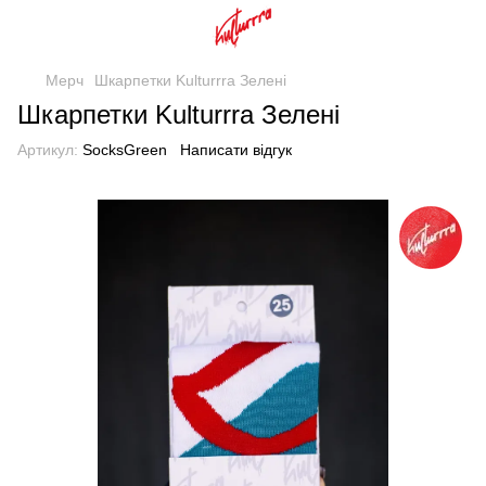
Мерч
Шкарпетки Kulturrra Зелені
Шкарпетки Kulturrra Зелені
Артикул:
SocksGreen
Написати відгук