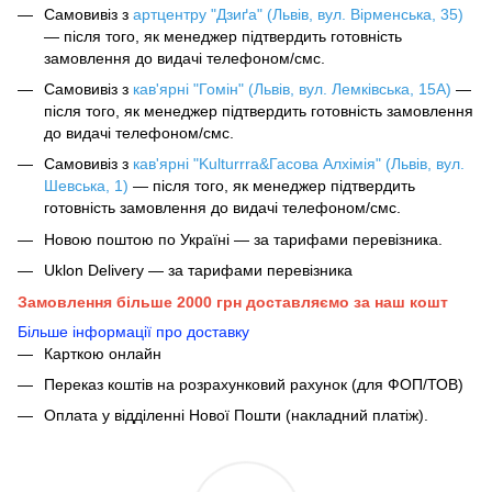
Самовивіз з
артцентру "Дзиґа" (Львів, вул. Вірменська, 35)
— після того, як менеджер підтвердить готовність
замовлення до видачі телефоном/смс.
Самовивіз з
кав'ярні "Гомін" (Львів, вул. Лемківська, 15А)
—
після того, як менеджер підтвердить готовність замовлення
до видачі телефоном/смс.
Самовивіз з
кав'ярні "Kulturrra&Гасова Алхімія" (Львів, вул.
Шевська, 1)
— після того, як менеджер підтвердить
готовність замовлення до видачі телефоном/смс.
Новою поштою по Україні — за тарифами перевізника.
Uklon Delivery — за тарифами перевізника
Замовлення більше 2000 грн доставляємо за наш кошт
Більше інформації про доставку
Карткою онлайн
Переказ коштів на розрахунковий рахунок (для ФОП/ТОВ)
Оплата у відділенні Нової Пошти (накладний платіж).