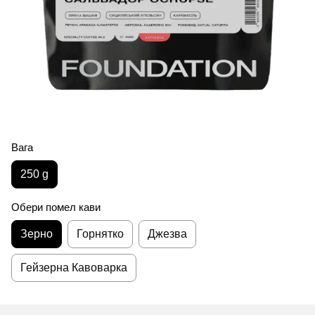
Вага
250 g
Обери помел кави
Зерно
Горнятко
Джезва
Гейзерна Кавоварка