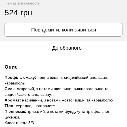
Немає в наявності
524 грн
Повідомити, коли з'явиться
До обраного
Опис
Профіль смаку:
пряна вишня, сицилійський апельсин,
карамболь
Смак:
яскравий, з нотами шипшини, вишневого вина та
сицилійського апельсину.
Аромат:
насичений, з нотами жовтої вишні та карамболю
Тіло:
середнє, шовковисте.
Післясмак:
тривалий, з нотами фундуку та трюфельної
цукерки.
Кислотність: 3/3