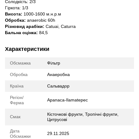
Солодкість: 2/3
Гіркота: 1/3
Висота:
1000-1600 м.н.р.м
Обробка:
anaerobic 60h
Різновид арабіки:
Catuai, Caturra
Бальна оцінка:
84,5
Характеристики
Обсмажка
Фільтр
Обробка
Анаеробна
Країна
Сальвадор
Регіон/
Apanaca-Ilamatepec
Ферма
Кісточкові фрукти, Тропічні фрукти,
Смак
Цитрусові
Дата
29.11.2025
Обсмажки