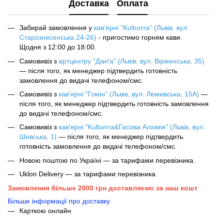
Доставка
Оплата
Забирай замовлення у
кав‘ярні "Kulturrra" (Львів, вул.
Старознесенська 24-26)
- пригостимо горням кави.
Щодня з 12:00 до 18:00.
Самовивіз з
артцентру "Дзиґа" (Львів, вул. Вірменська, 35)
— після того, як менеджер підтвердить готовність
замовлення до видачі телефоном/смс.
Самовивіз з
кав'ярні "Гомін" (Львів, вул. Лемківська, 15А)
—
після того, як менеджер підтвердить готовність замовлення
до видачі телефоном/смс.
Самовивіз з
кав'ярні "Kulturrra&Гасова Алхімія" (Львів, вул.
Шевська, 1)
— після того, як менеджер підтвердить
готовність замовлення до видачі телефоном/смс.
Новою поштою по Україні — за тарифами перевізника.
Uklon Delivery — за тарифами перевізника
Замовлення більше 2000 грн доставляємо за наш кошт
Більше інформації про доставку
Карткою онлайн