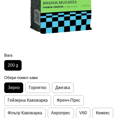
Вага
200 g
Обери помел кави
Зерно
Горнятко
Джезва
Гейзерна Кавоварка
Френч-Прес
Фільтр Кавоварка
Аеропрес
V60
Кемекс