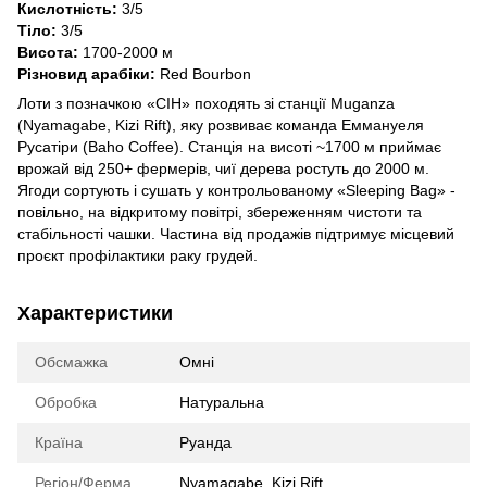
Кислотність:
3/5
Тіло:
3/5
Висота:
1700-2000 м
Різновид арабіки:
Red Bourbon
Лоти з позначкою «CIH» походять зі станції Muganza
(Nyamagabe, Kizi Rift), яку розвиває команда Еммануеля
Русатіри (Baho Coffee). Станція на висоті ~1700 м приймає
врожай від 250+ фермерів, чиї дерева ростуть до 2000 м.
Ягоди сортують і сушать у контрольованому «Sleeping Bag» -
повільно, на відкритому повітрі, збереженням чистоти та
стабільності чашки. Частина від продажів підтримує місцевий
проєкт профілактики раку грудей.
Характеристики
Обсмажка
Омні
Обробка
Натуральна
Країна
Руанда
Регіон/Ферма
Nyamagabe, Kizi Rift