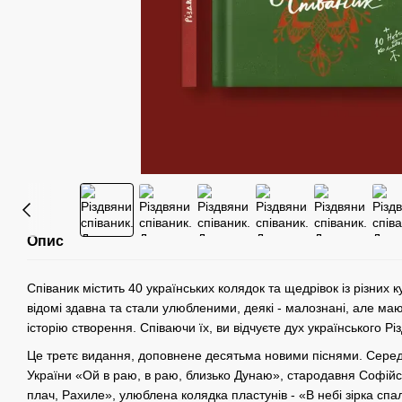
Опис
Співаник містить 40 українських колядок та щедрівок із різних ку
відомі здавна та стали улюбленими, деякі - малознані, але маю
історію створення. Співаючи їх, ви відчуєте дух українського Рі
Це третє видання, доповнене десятьма новими піснями. Серед 
України «Ой в раю, в раю, близько Дунаю», стародавня Софійс
плач, Рахиле», улюблена колядка пластунів - «В небі зірка спа