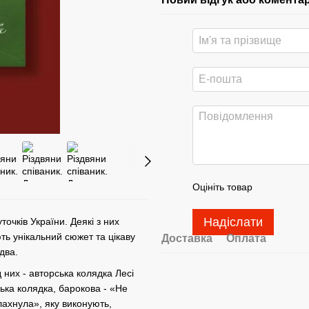
Оцініть товар
Надіслати
точків України. Деякі з них
ть унікальний сюжет та цікаву
Доставка
Оплата
здва.
них - авторська колядка Лесі
ька колядка, барокова - «Не
лахнула», яку виконують,