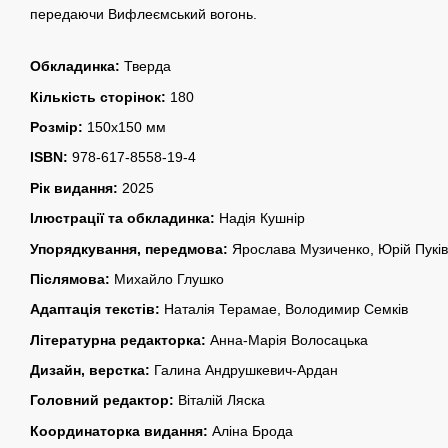
передаючи Вифлеємський вогонь.
Обкладинка:
Тверда
Кількість сторінок:
180
Розмір:
150x150 мм
ISBN:
978-617-8558-19-4
Рік видання:
2025
Ілюстрації та обкладинка:
Надія Кушнір
Упорядкування, передмова:
Ярослава Музиченко, Юрій Пуків
Післямова:
Михайло Глушко
Адаптація текстів:
Наталія Терамае, Володимир Семків
Літературна редакторка:
Анна-Марія Волосацька
Дизайн, верстка:
Галина Андрушкевич-Ардан
Головний редактор:
Віталій Ляска
Координаторка видання:
Аліна Брода