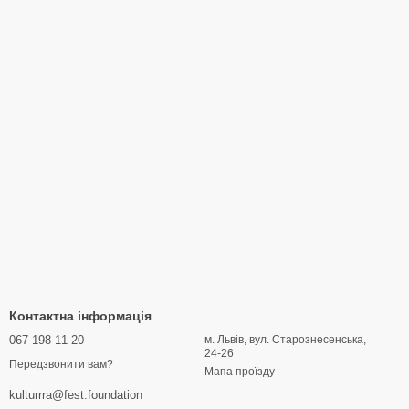
Контактна інформація
067 198 11 20
м. Львів, вул. Старознесенська,
24-26
Передзвонити вам?
Мапа проїзду
kulturrra@fest.foundation