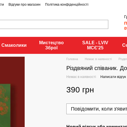
кти
Відгуки про магазин
Політика конфіденційності
Г
П
0
Мистецтво
SALE - LVIV
Смаколики
С
Зброї
MCЄʼ25
Головна
Немає в наявності
Різдв
Різдвяний співаник. Д
Немає в наявності
Написати відгук
390 грн
Повідомити, коли з'яви
Новий відгук або комента