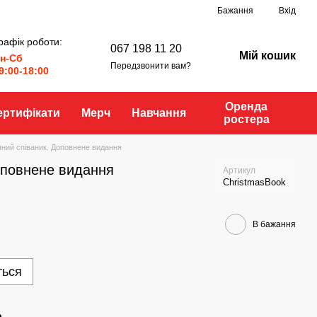
Бажання
Вхід
рафік роботи:
067 198 11 20
Мій кошик
н-Сб
Передзвонити вам?
9:00-18:00
Оренда
ертифікати
Мерч
Навчання
ростера
яний співаник. Доповнене видання
оповнене видання
Артикул
СhristmasBook
В бажання
ться
р