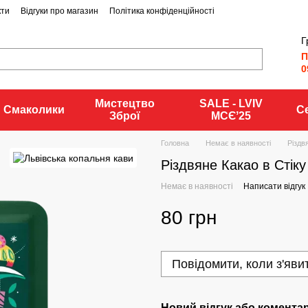
кти
Відгуки про магазин
Політика конфіденційності
Г
П
0
Мистецтво
SALE - LVIV
Смаколики
С
Зброї
MCЄʼ25
Головна
Немає в наявності
Різдв
Різдвяне Какао в Стіку
Немає в наявності
Написати відгук
80 грн
Повідомити, коли з'яви
Новий відгук або комента