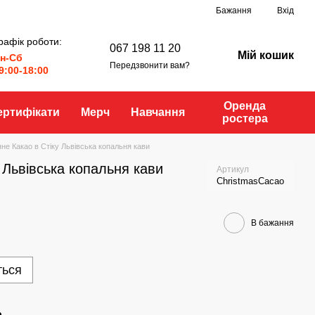
Бажання
Вхід
рафік роботи:
067 198 11 20
Мій кошик
н-Сб
Передзвонити вам?
9:00-18:00
Оренда
ертифікати
Мерч
Навчання
ростера
яне Какао в Стіку Львівська копальня кави
 Львівська копальня кави
Артикул
ChristmasCacao
В бажання
ться
р