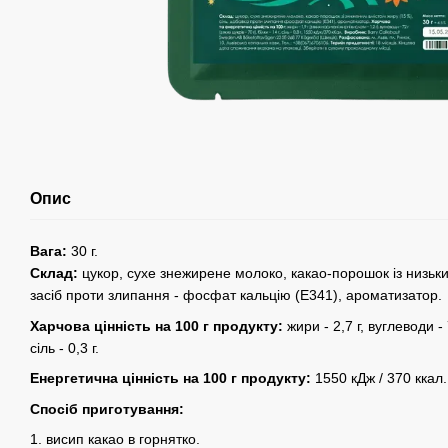
Опис
Вага:
30 г.
Склад:
цукор, сухе знежирене молоко, какао-порошок із низьким
засіб проти злипання - фосфат кальцію (E341), ароматизатор.
Харчова цінність на 100 г продукту:
жири - 2,7 г, вуглеводи - 7
сіль - 0,3 г.
Енергетична цінність на 100 г продукту:
1550 кДж / 370 ккал.
Спосіб приготування:
1. висип какао в горнятко.