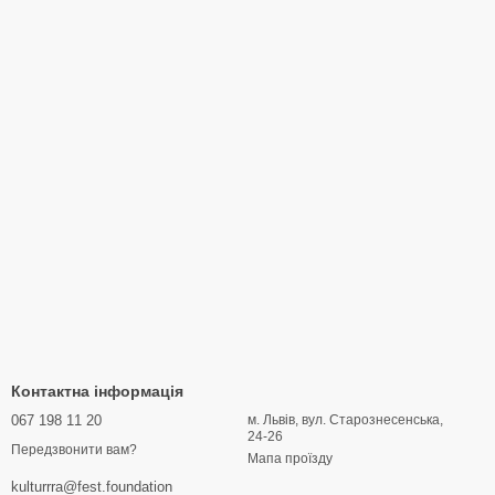
Контактна інформація
067 198 11 20
м. Львів, вул. Старознесенська,
24-26
Передзвонити вам?
Мапа проїзду
kulturrra@fest.foundation