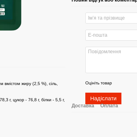
Оцініть товар
 вмістом жиру (2,5 %), сіль,
Надіслати
8,3 г, цукор - 76,8 г, білки - 5,5 г,
Доставка
Оплата