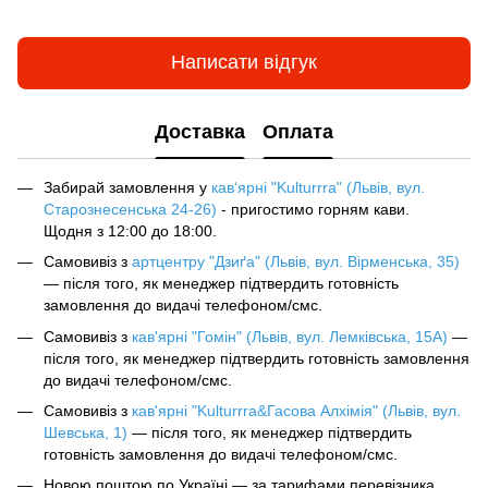
Написати відгук
Доставка
Оплата
Забирай замовлення у
кав‘ярні "Kulturrra" (Львів, вул.
Старознесенська 24-26)
- пригостимо горням кави.
Щодня з 12:00 до 18:00.
Самовивіз з
артцентру "Дзиґа" (Львів, вул. Вірменська, 35)
— після того, як менеджер підтвердить готовність
замовлення до видачі телефоном/смс.
Самовивіз з
кав'ярні "Гомін" (Львів, вул. Лемківська, 15А)
—
після того, як менеджер підтвердить готовність замовлення
до видачі телефоном/смс.
Самовивіз з
кав'ярні "Kulturrra&Гасова Алхімія" (Львів, вул.
Шевська, 1)
— після того, як менеджер підтвердить
готовність замовлення до видачі телефоном/смс.
Новою поштою по Україні — за тарифами перевізника.