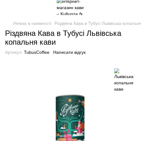
Немає в наявності
Різдвяна Кава в Тубусі Львівська копальн
Різдвяна Кава в Тубусі Львівська
копальня кави
Артикул:
TubusCoffee
Написати відгук