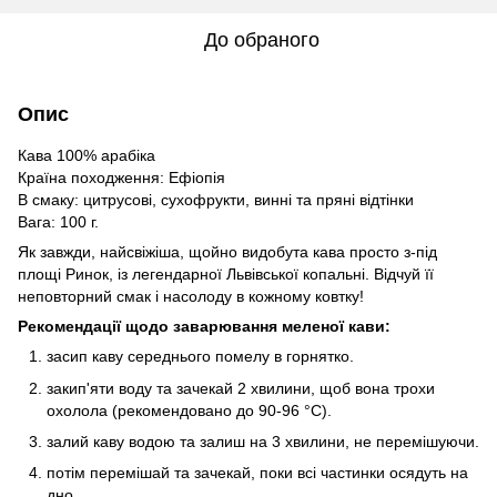
До обраного
Опис
Кава 100% арабіка
Країна походження: Ефіопія
В смаку: цитрусові, сухофрукти, винні та пряні відтінки
Вага: 100 г.
Як завжди, найсвіжіша, щойно видобута кава просто з-під
площі Ринок, із легендарної Львівської копальні. Відчуй її
неповторний смак і насолоду в кожному ковтку!
Рекомендації щодо заварювання меленої кави:
засип каву середнього помелу в горнятко.
закип'яти воду та зачекай 2 хвилини, щоб вона трохи
охолола (рекомендовано до 90-96 °C).
залий каву водою та залиш на 3 хвилини, не перемішуючи.
потім перемішай та зачекай, поки всі частинки осядуть на
дно.