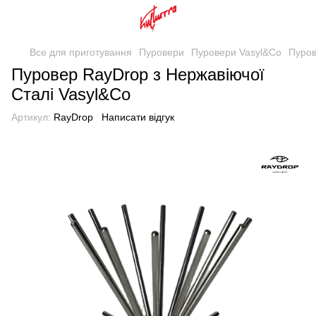
Все для приготування
Пуровери
Пуровери Vasyl&Co
Пуров
Пуровер RayDrop з Нержавіючої
Сталі Vasyl&Co
Артикул:
RayDrop
Написати відгук