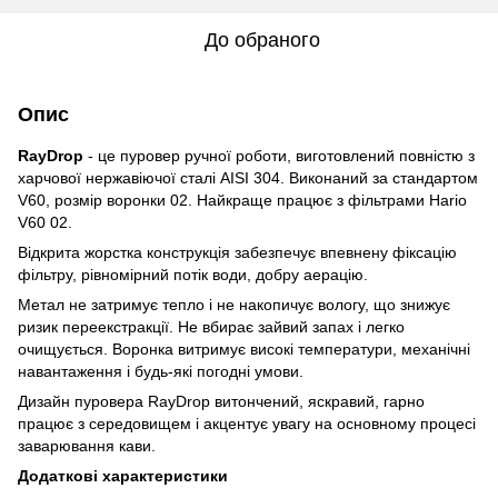
До обраного
Опис
RayDrop
- це пуровер ручної роботи, виготовлений повністю з
харчової нержавіючої сталі AISI 304. Виконаний за стандартом
V60, розмір воронки 02. Найкраще працює з
фільтрами Hario
V60 02
.
Відкрита жорстка конструкція забезпечує впевнену фіксацію
фільтру, рівномірний потік води, добру аерацію.
Метал не затримує тепло і не накопичує вологу, що знижує
ризик переекстракції. Не вбирає зайвий запах і легко
очищується. Воронка витримує високі температури, механічні
навантаження і будь-які погодні умови.
Дизайн пуровера RayDrop витончений, яскравий, гарно
працює з середовищем і акцентує увагу на основному процесі
заварювання кави.
Додаткові характеристики