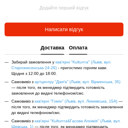
Додайте перший відгук
Написати відгук
Доставка
Оплата
Забирай замовлення у
кав‘ярні "Kulturrra" (Львів, вул.
Старознесенська 24-26)
- пригостимо горням кави.
Щодня з 12:00 до 18:00.
Самовивіз з
артцентру "Дзиґа" (Львів, вул. Вірменська, 35)
— після того, як менеджер підтвердить готовність
замовлення до видачі телефоном/смс.
Самовивіз з
кав'ярні "Гомін" (Львів, вул. Лемківська, 15А)
—
після того, як менеджер підтвердить готовність замовлення
до видачі телефоном/смс.
Самовивіз з
кав'ярні "Kulturrra&Гасова Алхімія" (Львів, вул.
Шевська, 1)
— після того, як менеджер підтвердить