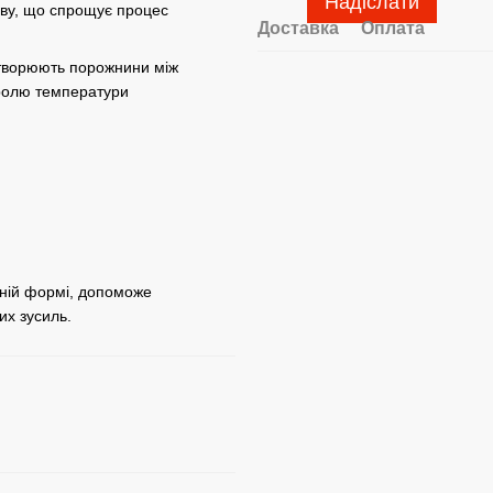
Надіслати
ву, що спрощує процес
Доставка
Оплата
творюють порожнини між
тролю температури
ній формі,
допоможе
их зусиль.