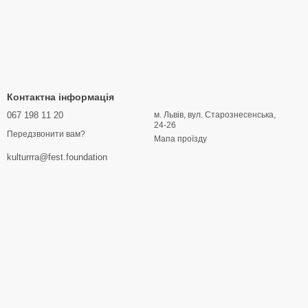
Контактна інформація
067 198 11 20
м. Львів, вул. Старознесенська,
24-26
Передзвонити вам?
Мапа проїзду
kulturrra@fest.foundation