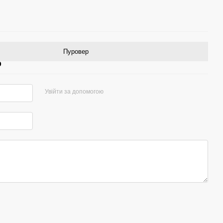
Пуровер
р
Увійти за допомогою