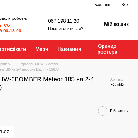
Бажання
Вхід
рафік роботи:
067 198 11 20
Мій кошик
н-Сб
Передзвонити вам?
9:00-18:00
Оренда
ертифікати
Мерч
Навчання
ростера
ровери
Пуровери MHW-3Bomber
 185 на 2-4 персони Black (FC5883)
MHW-3BOMBER Meteor 185 на 2-4
Артикул
FC5883
)
В бажання
ться