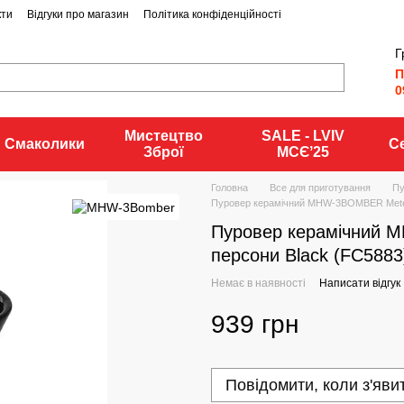
кти
Відгуки про магазин
Політика конфіденційності
Г
П
0
Мистецтво
SALE - LVIV
Смаколики
С
Зброї
MCЄʼ25
Головна
Все для приготування
Пу
Пуровер керамічний MHW-3BOMBER Meteor
Пуровер керамічний 
персони Black (FC5883
Немає в наявності
Написати відгук
939 грн
Повідомити, коли з'яви