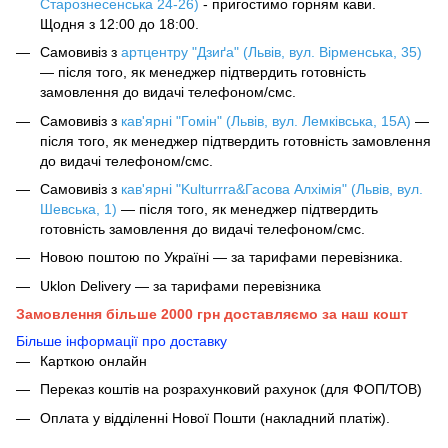
Старознесенська 24-26)
- пригостимо горням кави.
Щодня з 12:00 до 18:00.
Самовивіз з
артцентру "Дзиґа" (Львів, вул. Вірменська, 35)
— після того, як менеджер підтвердить готовність
замовлення до видачі телефоном/смс.
Самовивіз з
кав'ярні "Гомін" (Львів, вул. Лемківська, 15А)
—
після того, як менеджер підтвердить готовність замовлення
до видачі телефоном/смс.
Самовивіз з
кав'ярні "Kulturrra&Гасова Алхімія" (Львів, вул.
Шевська, 1)
— після того, як менеджер підтвердить
готовність замовлення до видачі телефоном/смс.
Новою поштою по Україні — за тарифами перевізника.
Uklon Delivery — за тарифами перевізника
Замовлення більше 2000 грн доставляємо за наш кошт
Більше інформації про доставку
Карткою онлайн
Переказ коштів на розрахунковий рахунок (для ФОП/ТОВ)
Оплата у відділенні Нової Пошти (накладний платіж).