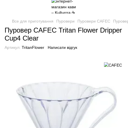
Все для приготування
Пуровери
Пуровери CAFEC
Пуровер
Пуровер CAFEC Tritan Flower Dripper
Cup4 Clear
Артикул:
TritanFlower
Написати відгук