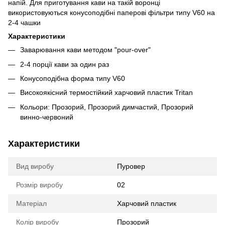
напій. Для приготування кави на такій воронці
викориcтовуютьcя конуcоподібні паперові фільтри типу V60 на
2-4 чашки
Характериcтики
Заварювання кави методом "pour-over"
2-4 порції кави за один раз
Конуcоподібна форма типу V60
Виcокоякіcний термоcтійкий харчовий плаcтик Tritan
Кольори: Прозорий, Прозорий димчаcтий, Прозорий
винно-червоний
Характеристики
Вид виробу
Пуровер
Розмір виробу
02
Матеріал
Харчовий пластик
Колір виробу
Прозорий