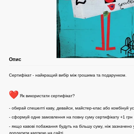
Опис
Сертифікат - найкращий вибір між грошима та подарунком.
Як використати сертифікат?
- обирай спешелті каву, девайси, майстер-клас або комбінуй ус
- сформуй одне замовлення на повну суму сертифікату +1 грн
- якщо кавові побажання будуть на більшу суму, ніж зазначено 
доплатити карткою на сайті