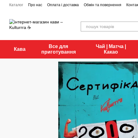
Перейти до основного контенту
Каталог
Про нас
Оплата і доставка
Обмін та повернення
Конта
Все для
Чай | Матча |
Кава
приготування
Какао