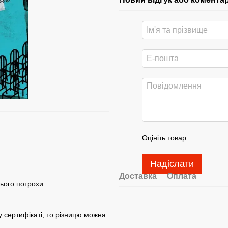
Оцініть товар
Надіслати
Доставка
Оплата
ього потрохи.
у сертифікаті, то різницю можна