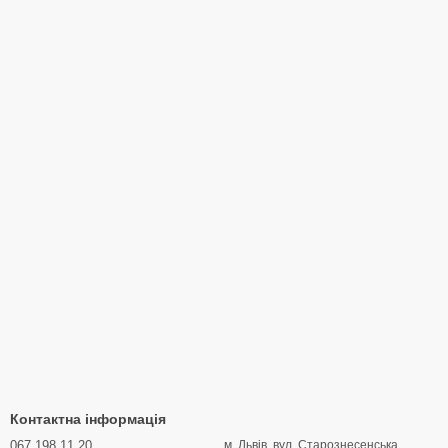
Контактна інформація
067 198 11 20
м. Львів, вул. Старознесенська,