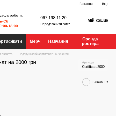
Бажання
Вхід
рафік роботи:
067 198 11 20
Мій кошик
н-Сб
Передзвонити вам?
9:00-18:00
Оренда
ертифікати
Мерч
Навчання
ростера
 Kulturrra
Подарунковий сертифікат на 2000 грн
ат на 2000 грн
Артикул
Certificate2000
В бажання
р