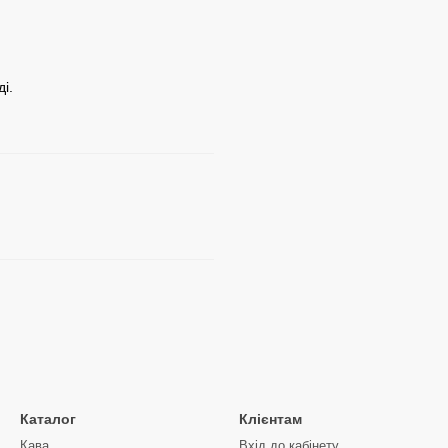
і.
Каталог
Клієнтам
Кава
Вхід до кабінету